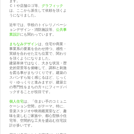
ます。
ＣＩや店舗ロゴ等、
グラフィック
は、ここから派生して依頼を頂くよ
うになりました。
近年では、学校のトイレリノベーシ
ョンデザイン・消防施設等、
公共事
業設計
にも関わっています。
まちなみデザイン
は、住宅や商業・
事業系の要素を合わせ持つ、感性・
実績を合わせた立ち位置で、関わり
を頂くようになりました。
建築単体ではなく、大きな状況・歴
史的背景等を俯瞰して、調和と刺激
を図る事がまちづくりです。建築の
スパンすら短く感じるほど、じっく
り・ゆっくりと進みますが、建築士
の専門性をまちの方々にフィードバ
ックすることが役目です。
個人住宅
は、「住まい手のコミュニ
ケーション空間」がテーマ。特に、
音楽スタジオや映画鑑賞室など、趣
味を楽しむご家族や、都心型狭小住
宅等、空間的な工夫を盛込む住宅設
計が多いです。