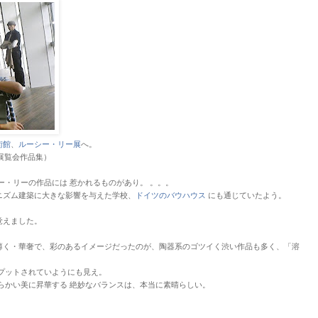
術館
、
ルーシー・リー展
へ。
が展覧会作品集）
ー・リーの作品には 惹かれるものがあり。 。。。
ニズム建築に大きな影響を与えた学校、
ドイツのバウハウス
にも通じていたよう。
覚えました。
薄く・華奢で、彩のあるイメージだったのが、陶器系のゴツイく渋い作品も多く、「溶
プットされていようにも見え。
らかい美に昇華する 絶妙なバランスは、本当に素晴らしい。