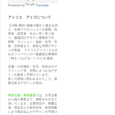
Powered by
Translate
アトリエ アイズについて
【川崎×横浜×鎌倉大船】に拠点を持
ち、全国でプロジェクトを展開。利
用者・経営者・住まい手に寄り添
う、建築設計デザイン事務所です。
商業・マンション・福祉・住宅・学
校・古民家まで、多彩な空間デザイ
ンの実績。 アトリエアイズ｜かなが
わオンリーワンの一級建築士事務所
｜時を つなげる × いろどる 建築
店舗・公共施設・住宅、街並みやグ
ラフィック等、空間にまつわるデザ
インを数多く手掛けています。
多くの用途に関われるからこそ、提
案出来るデザインが強み。
商業店舗・事業建築
では、大手企業
から個人事業まで、御取引をさせて
頂いています。企業理念や、商圏立
地、競合店との差別化等、経営戦略
にまで踏み込んだデザインを手掛け