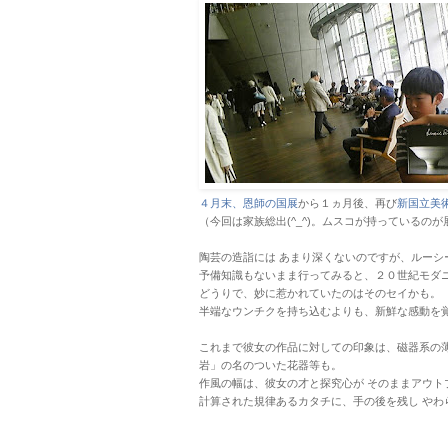
４月末、恩師の国展
から１ヵ月後、再び
新国立美
（今回は家族総出(^_^)。ムスコが持っているの
陶芸の造詣には あまり深くないのですが、ルーシ
予備知識もないまま行ってみると、２０世紀モダ
どうりで、妙に惹かれていたのはそのセイかも。
半端なウンチクを持ち込むよりも、新鮮な感動を
これまで彼女の作品に対しての印象は、磁器系の
岩」の名のついた花器等も。
作風の幅は、彼女の才と探究心が そのままアウト
計算された規律あるカタチに、手の後を残し やわ