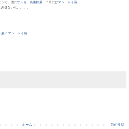
ようで、他に
オルセー美術館展
、７月には
マン・レイ展
。
は外せないな。。。。
／
ー展
マン・レイ展
ホーム
前の投稿