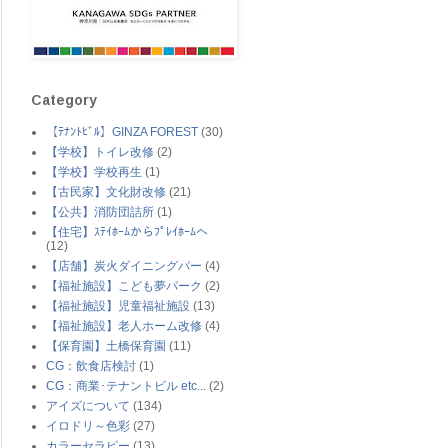
Category
【ﾃﾅﾝﾄﾋﾞﾙ】GINZA FOREST
(30)
【学校】トイレ改修
(2)
【学校】学校再生
(1)
【古民家】文化財改修
(21)
【公共】消防団詰所
(1)
【住宅】ｽﾃｲﾎｰﾑからﾌﾟﾚｲﾎｰﾑへ
(12)
【店舗】炭火ダイニングバー
(4)
【福祉施設】こども夢パーク
(2)
【福祉施設】児童福祉施設
(13)
【福祉施設】老人ホーム改修
(4)
【保育園】土橋保育園
(11)
CG：飲食店検討
(1)
CG：商業･テナントビル etc...
(2)
アイズについて
(134)
イロドリ～色彩
(27)
カラーセラピー
(13)