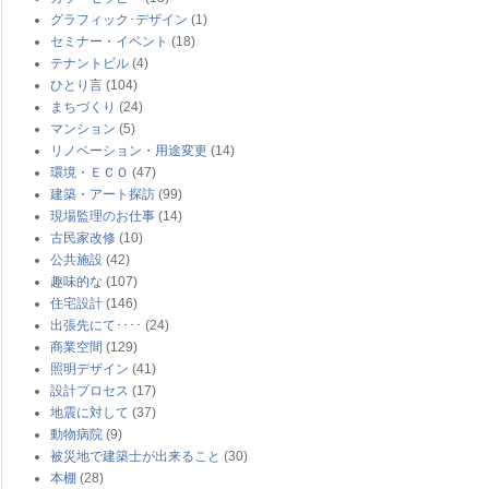
グラフィック･デザイン
(1)
セミナー・イベント
(18)
テナントビル
(4)
ひとり言
(104)
まちづくり
(24)
マンション
(5)
リノベーション・用途変更
(14)
環境・ＥＣＯ
(47)
建築・アート探訪
(99)
現場監理のお仕事
(14)
古民家改修
(10)
公共施設
(42)
趣味的な
(107)
住宅設計
(146)
出張先にて････
(24)
商業空間
(129)
照明デザイン
(41)
設計プロセス
(17)
地震に対して
(37)
動物病院
(9)
被災地で建築士が出来ること
(30)
本棚
(28)