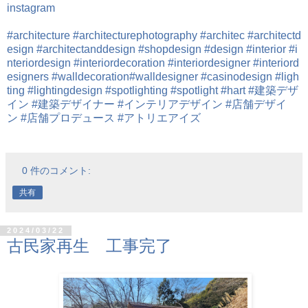
instagram
#architecture
#architecturephotography
#architec
#architectd
esign
#architectanddesign
#shopdesign
#design
#interior
#i
nteriordesign
#interiordecoration
#interiordesigner
#interiord
esigners
#walldecoration
#walldesigner
#casinodesign
#ligh
ting
#lightingdesign
#spotlighting
#spotlight
#hart
#建築デザ
イン
#建築デザイナー
#インテリアデザイン
#店舗デザイ
ン
#店舗プロデュース
#アトリエアイズ
0 件のコメント:
共有
2024/03/22
古民家再生 工事完了