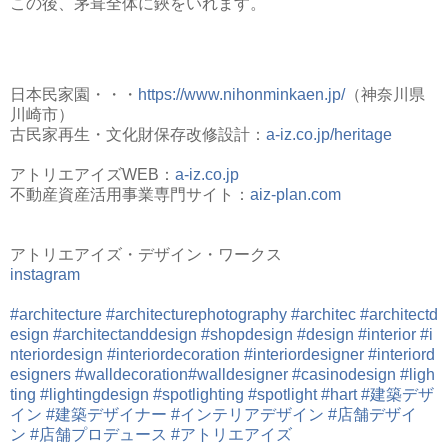
この後、茅葺全体に鋏をいれます。
日本民家園・・・
https://www.nihonminkaen.jp/
（神奈川県
川崎市）
古民家再生・文化財保存改修設計：
a-iz.co.jp/heritage
アトリエアイズWEB：
a-iz.co.jp
不動産資産活用事業専門サイト：
aiz-plan.com
アトリエアイズ・デザイン・ワークス
instagram
#architecture
#architecturephotography
#architec
#architectd
esign
#architectanddesign
#shopdesign
#design
#interior
#i
nteriordesign
#interiordecoration
#interiordesigner
#interiord
esigners
#walldecoration
#walldesigner
#casinodesign
#ligh
ting
#lightingdesign
#spotlighting
#spotlight
#hart
#建築デザ
イン
#建築デザイナー
#インテリアデザイン
#店舗デザイ
ン
#店舗プロデュース
#アトリエアイズ