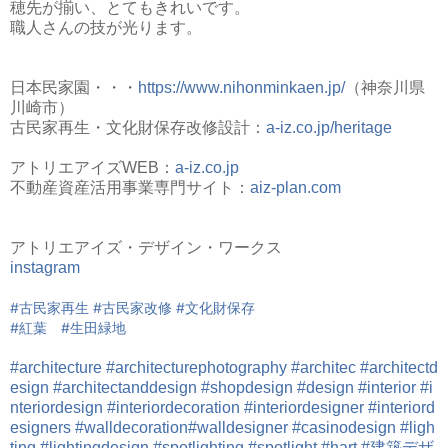
穂先が揃い、とてもきれいです。
職人さんの技が光ります。
日本民家園・・・
https://www.nihonminkaen.jp/
（神奈川県
川崎市）
古民家再生・文化財保存改修設計：
a-iz.co.jp/heritage
アトリエアイズWEB：
a-iz.co.jp
不動産資産活用事業専門サイト：
aiz-plan.com
アトリエアイズ・デザイン・ワークス
instagram
#古民家再生
#古民家改修
#文化財保存
#紅葉
#生田緑地
#architecture
#architecturephotography
#architec
#architectd
esign
#architectanddesign
#shopdesign
#design
#interior
#i
nteriordesign
#interiordecoration
#interiordesigner
#interiord
esigners
#walldecoration
#walldesigner
#casinodesign
#ligh
ting
#lightingdesign
#spotlighting
#spotlight
#hart
#建築デザ