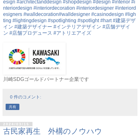
esign
#architectanddesign
#shopdesign
#design
#interior
#i
nteriordesign
#interiordecoration
#interiordesigner
#interiord
esigners
#walldecoration
#walldesigner
#casinodesign
#ligh
ting
#lightingdesign
#spotlighting
#spotlight
#hart
#建築デザ
イン
#建築デザイナー
#インテリアデザイン
#店舗デザイ
ン
#店舗プロデュース
#アトリエアイズ
川崎SDGゴールドパートナー企業です
0 件のコメント:
共有
2024/03/15
古民家再生 外構のノウハウ