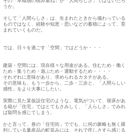
その「幸福感の積み重ね」が「人間らしさ」ではないだろ
うか。
そして「人間らしさ」は、生まれたときから備わっている
ものではなく、経験や知恵・思いなどの蓄積によって、育
まれていくものだ。
では、日々を過ごす「空間」ではどうか・・・
建築・空間には、現在様々な用途がある。住むため・働く
ため・集うため・遊ぶため・運動するため・・・・
それぞれに意味があり、求められるカタチがある。
その意味も、もう一歩から、二歩・三歩と、「人間らしい
感性」をより大事にしたい。
実際に見た某仮設住宅のような、電気がついて、寝床があ
る箱が「住宅」ではとてもさみしく、「人らしさ」でみれ
ば疑問を感じてしまう。
かと言って、巷の「住宅街」ででも、に何の脈略も無く羅
列している量産品の町並みには、それで侘しさすら感じる