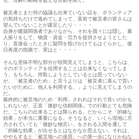
も、理解の範疇を超える言動を聞く。
被災者とまだ何の協議も出来ていない話を、ボランティア
の気持ちだけで進めてしまって、直前で被災者の皆さんは
望んでいないことが露呈したり・・・・
自身が建築関係者でありながら、それを我々には隠し、素
人振りをして、物資・資金・労力を提供させようとした
り。直接会ったときに疑問を投げかけてもはぐらかし、後
日再度の指摘で、実はと・・・・
そんな意味不明な部分が垣間見えてしまうと、こちらは、
そのボランティアを信用することは出来なくなってしま
う。もちろん、搾取しようとしているとは思っていない
が、「被災者のため」と言うよりは「被災者に喜んで貰い
たいがために、他人を利用する。」ように見えてしまうの
だ。
最終的に被災地のため「利用」されればそれで良いのかも
しれないが、正直「微妙な信頼関係」での行動とても危険
だ。こちらの出来ることは限られる。だからこそ「的確な
効果」が本当に重要になる。そうなると、いくら現地に尽
力されていても「微妙な物言い」をされる人間を通して
「的確な効果」が出せるとはなかなか思えない。それは、
ややもすると「被災地への迷惑」への第一歩になりかねな