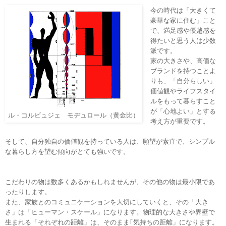
今の時代は「大きくて
豪華な家に住む」こと
で、満足感や優越感を
得たいと思う人は少数
派です。
家の大きさや、高価な
ブランドを持つことよ
りも、「自分らしい」
価値観やライフスタイ
ルをもって暮らすこと
が「心地よい」とする
ル・コルビュジェ モヂュロール（黄金比）
考え方が重要です
。
そして、自分独自の価値観を持っている人は、願望が素直で、シンプル
な暮らし方を望む傾向がとても強いです。
こだわりの物は数多くあるかもしれませんが、その他の物は最小限であ
ったりします。
また、家族とのコミュニケーションを大切にしていくと、その「大き
さ」は「ヒューマン・スケール」になります。物理的な大きさや界壁で
生まれる「それぞれの距離」は、そのまま｢気持ちの距離」になります。