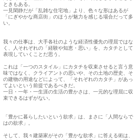
ときもある。
一見閑静だが「乱雑な住宅地」より、色々な形はあるが
「にぎやかな商店街」のほうが魅力を感じる場合だって多
い。
我々の仕事は、大手各社のような経済性優先の理屈ではな
く、人それぞれの「経験や知恵・思い」を、カタチとして
表現していくことだ思う。
これは「一つのスタイル」にカタチを収束させると言う意
味ではなく、クライアントの思いや、その土地の歴史、そ
の建物の用途などによって、「それぞれのカタチ」があっ
てよいという前提であるべきだ。
一日・一年・一生涯の生活の豊かさは、一元的な理屈に収
束できるはずがない。
「豊かに暮らしたいという欲求」は、まさに「人間ならで
はの欲求」。
そして、我々建築家がその「豊かな欲求」に答える術は、