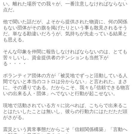
い。離れた場所での我々が、一番注意しなければならない
点だ。
他で聞いた話だが、よそから提供された物資に、何の関係
もない団体がその旗を掲げたりという事も散見されるそう
だ。単なる勘違いだろうが、気持ちが先走っている結果と
も思える。
そんな印象を仲間に報告しなければならないのは、とても
苦々しいし、資金提供者のテンションも当然下が
る・・・・
ボランティア団体の方が「被災地でずっと活動している人
間でないと本当のコトロは分からない」と言われた。まさ
に、その通りである。だからこそ、我々も｢信頼できる物言
いの出来る人・団体」へでないと行動が起こせない。
現地で活動されている方々に比べれば、こちらで出来るこ
とはたいしたことは無いし、彼らの行動力にはただただ頭
がさがる。
震災という異常事態だからこそ「信頼関係構築」「言動へ