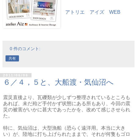
アトリエ アイズ WEB
0 件のコメント:
共有
2011/06/06
６／４，５と、大船渡・気仙沼へ
震災直後より、瓦礫類が少しずつ整理されているところも
あれば、未だ殆ど手付かず状態にある所もあり、今回の震
災の被害がいかに甚大であったかを、改めて感じさせられ
た。
特に、気仙沼は、大型漁船（恐らく遠洋用。本当に大き
い）が、陸地に打ち上げられたままで、それが何隻もゴロ