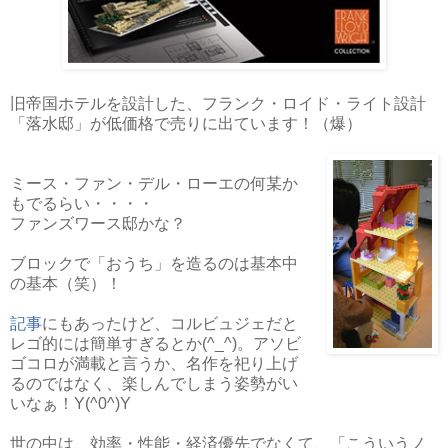
旧帝国ホテルを設計した、フランク・ロイド・ライト設計
「落水邸」が低価格で売りに出ています！（爆）
ミース・ファン・デル・ローエの何某か
もでるらい・・・・
ファンズワース邸かな？
ブロックで「おうち」を造るのは基本中
の基本（笑）！
記事
にもあったけど、コルビュジェだと
レゴ的には簡単すぎるとか(^_^)。アソビ
ゴコロが満載と言うか、名作を祀り上げ
るのではなく、楽しんでしまう姿勢がい
いなぁ！Y(^0^)Y
世の中は、効率・性能・経済優先でなくて、「こういうノ