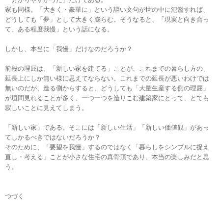
家も同様。「大きく・豪華に」という謳い文句が世の中に氾濫すれば、
どうしても「夢」として大きく膨らむ。そうなると、「現実と向き合っ
て、ある程度我慢」という話になる。
しかし、本当に「我慢」だけなのだろうか？
前段の理屈は、「新しい家を建てる」ことが、これまでの暮らし方の、
延長上にしか無い様に思えてならない。これまでの延長が悪いわけでは
無いのだが、造る側からすると、どうしても「大量生産する側の理屈」
が垣間見れることが多く、一つ一つを造りこむ建築家にとって、とても
寂しいことに見えてしまう。
「新しい家」である。そこには「新しい生活」「新しい価値観」があっ
てしかるべきではないだろうか？
そのために、「要望を我慢」するのではなく「暮らしをシンプルに捉え
直し・考える」ことが小さな住宅の真骨頂であり、本当の楽しみだと思
う。
つづく