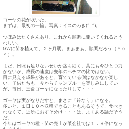
ゴーヤの花が咲いた。
まずは、最初の一輪。写真：イスのわき(^_^)。
つぼみはたくさんあり、これから順調に開いてくれるとう
れしい。
GWに苗を植えて、２ヶ月弱。まぁまぁ、順調だろう（＾ｏ
＾）。
まだ、日照も足りないせいか茎も細く、葉にも今ひとつ力
がないが、成長の速度は去年のヘチマの比ではない。
目に見える成果があると、育てている側はなかなか楽し
い。子供たちも、今からチャンプルーを楽しみにしてい
が、毎日、三食ゴーヤになったりして・・・
ゴーヤは実がなりだすと、まさに「鈴なり」になる。
多いと、１日１０本収穫できることもあるそうで、食べき
れなくて、近所におすそ分け・・・は、よくある話だそう
だ。
今年はゴーヤの種・苗の売上が某会社では１．８倍になっ