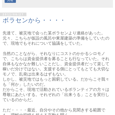
共有
2011/06/27
ボラセンから・・・・
先達て、被災地で会った某ボラセンより連絡があった。
元々、こちらが仮設の風呂や東屋建築の準備をしていたの
で、現地でもそれについて協議をしていた。
当然のことながら、それなりにコストのかかるシロモノ
で、こちらは資金提供者を募ることも行なっていた。それ
自体もなかなか難しいことだし、資金提供者だって楽して
稼いだ分けではない。支援する側にとってもとても大切な
モノで、乱発は出来るはずもない。
しかし、被災地ではもっと困窮している。だからこそ我々
も「何か」したいのだ。
だからこそ、現地で活動されているボランティアの方々は
尊敬にあたいする。それぞれの「出来うる」ことを実行し
ているのからだ。
ただ・・・・最近、自分やその他から見聞きする範囲で