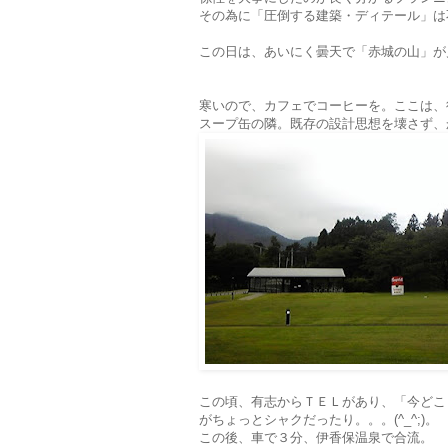
その為に「圧倒する建築・ディテール」は
この日は、あいにく曇天で「赤城の山」が
寒いので、カフェでコーヒーを。ここは、
スープ缶の隣。既存の設計思想を壊さず、
この頃、有志からＴＥＬがあり、「今どこ
がちょっとシャクだったり。。。(^_^;)。
この後、車で３分、伊香保温泉で合流。