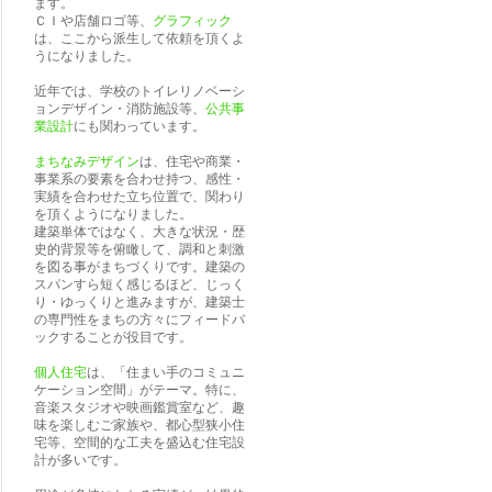
ます。
ＣＩや店舗ロゴ等、
グラフィック
は、ここから派生して依頼を頂くよ
うになりました。
近年では、学校のトイレリノベーシ
ョンデザイン・消防施設等、
公共事
業設計
にも関わっています。
まちなみデザイン
は、住宅や商業・
事業系の要素を合わせ持つ、感性・
実績を合わせた立ち位置で、関わり
を頂くようになりました。
建築単体ではなく、大きな状況・歴
史的背景等を俯瞰して、調和と刺激
を図る事がまちづくりです。建築の
スパンすら短く感じるほど、じっく
り・ゆっくりと進みますが、建築士
の専門性をまちの方々にフィードバ
ックすることが役目です。
個人住宅
は、「住まい手のコミュニ
ケーション空間」がテーマ。特に、
音楽スタジオや映画鑑賞室など、趣
味を楽しむご家族や、都心型狭小住
宅等、空間的な工夫を盛込む住宅設
計が多いです。