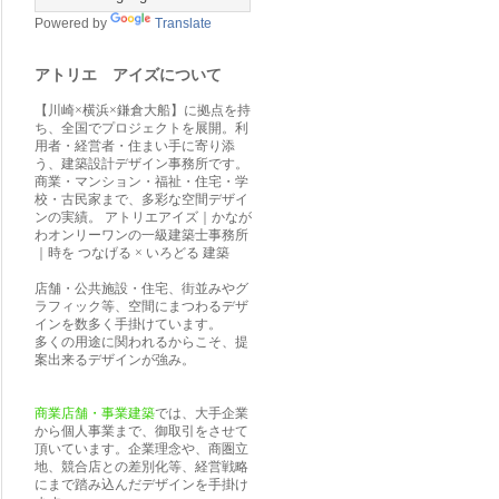
Powered by
Translate
アトリエ アイズについて
【川崎×横浜×鎌倉大船】に拠点を持
ち、全国でプロジェクトを展開。利
用者・経営者・住まい手に寄り添
う、建築設計デザイン事務所です。
商業・マンション・福祉・住宅・学
校・古民家まで、多彩な空間デザイ
ンの実績。 アトリエアイズ｜かなが
わオンリーワンの一級建築士事務所
｜時を つなげる × いろどる 建築
店舗・公共施設・住宅、街並みやグ
ラフィック等、空間にまつわるデザ
インを数多く手掛けています。
多くの用途に関われるからこそ、提
案出来るデザインが強み。
商業店舗・事業建築
では、大手企業
から個人事業まで、御取引をさせて
頂いています。企業理念や、商圏立
地、競合店との差別化等、経営戦略
にまで踏み込んだデザインを手掛け