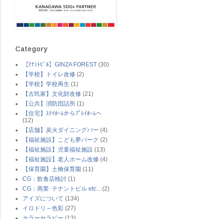
Category
【ﾃﾅﾝﾄﾋﾞﾙ】GINZA FOREST
(30)
【学校】トイレ改修
(2)
【学校】学校再生
(1)
【古民家】文化財改修
(21)
【公共】消防団詰所
(1)
【住宅】ｽﾃｲﾎｰﾑからﾌﾟﾚｲﾎｰﾑへ
(12)
【店舗】炭火ダイニングバー
(4)
【福祉施設】こども夢パーク
(2)
【福祉施設】児童福祉施設
(13)
【福祉施設】老人ホーム改修
(4)
【保育園】土橋保育園
(11)
CG：飲食店検討
(1)
CG：商業･テナントビル etc...
(2)
アイズについて
(134)
イロドリ～色彩
(27)
カラーセラピー
(13)