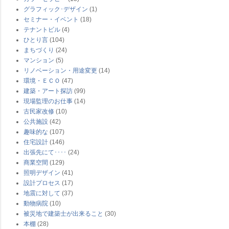
グラフィック･デザイン
(1)
セミナー・イベント
(18)
テナントビル
(4)
ひとり言
(104)
まちづくり
(24)
マンション
(5)
リノベーション・用途変更
(14)
環境・ＥＣＯ
(47)
建築・アート探訪
(99)
現場監理のお仕事
(14)
古民家改修
(10)
公共施設
(42)
趣味的な
(107)
住宅設計
(146)
出張先にて････
(24)
商業空間
(129)
照明デザイン
(41)
設計プロセス
(17)
地震に対して
(37)
動物病院
(10)
被災地で建築士が出来ること
(30)
本棚
(28)