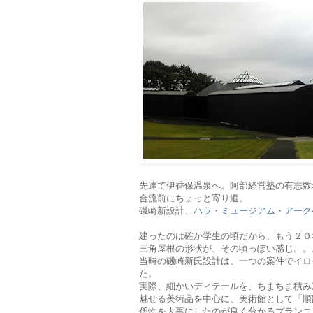
先達て伊香保温泉へ。阿部経営塾の有志数
合流前にちょっと寄り道。
磯崎新設計、
ハラ・ミュージアム・アーク
建ったのは確か学生の頃だから、もう２０
三角屋根の形状が、その頃っぽい感じ。。
当時の磯崎新氏設計は、一つの案件でイロ
た。
実際、細かいディテールを、ちまちま積み
魅せる美術品を中心に、美術館として「順
係性を大事にしたのが良く分かるプランニ