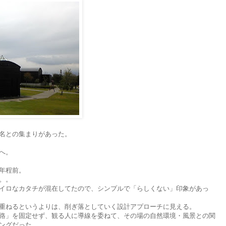
名との集まりがあった。
へ。
年程前。
。。
イロなカタチが混在してたので、シンプルで「らしくない」印象があっ
重ねるというよりは、削ぎ落としていく設計アプローチに見える。
路」を固定せず、観る人に導線を委ねて、その場の自然環境・風景との関
ングだった。