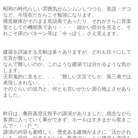
昭和の時代らしい雰囲気がムンムンしつつも、造詣・デコ
など、今現在だからこそ勉強になります。
構造躯体がそのまま造詣美であったり、それがさらに音楽
堂としての機能美であり・・・・細かい部分を見ると、そ
れこそ床のパターン等は「今っぽく」さえ見えます。
建築を評論する文献は多々ありますが、どれも往々にして
文言が難しいです。
なんで難しいのか、このような建築では分かるような気が
します。
天邪鬼的に見ると、、、「難しい文言でしか、第三者では
表現しきれない、、、、」。
そのぐらいの迫力と、何とも言いがたい居心地よさがあり
ました。
昨日は、桑田真澄元投手の講演がありました。残念ながら
客席に入っていく事ができず、ホールはすきまから覗きこ
んで・・・(^_^;
講演の内容も素晴しく、歴史ある建物がまさに「活かされ