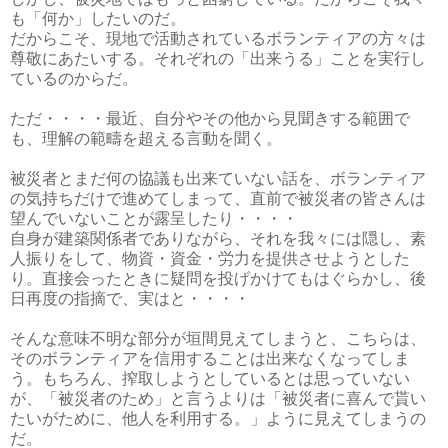
も「何か」したいのだ。
だからこそ、現地で活動されているボランティアの方々は
尊敬にあたいする。それぞれの「出来うる」ことを実行し
ているのからだ。
ただ・・・・最近、自分やその他から見聞きする範囲で
も、理解の範疇を超える言動を聞く。
被災者とまだ何の協議も出来ていない話を、ボランティア
の気持ちだけで進めてしまって、直前で被災者の皆さんは
望んでいないことが露呈したり・・・・
自身が建築関係者でありながら、それを我々には隠し、素
人振りをして、物資・資金・労力を提供させようとした
り。直接会ったときに疑問を投げかけてもはぐらかし、後
日再度の指摘で、実はと・・・・
そんな意味不明な部分が垣間見えてしまうと、こちらは、
そのボランティアを信用することは出来なくなってしま
う。もちろん、搾取しようとしているとは思っていない
が、「被災者のため」と言うよりは「被災者に喜んで貰い
たいがために、他人を利用する。」ように見えてしまうの
だ。