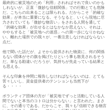
最終的に被災地のため「利用」されればそれで良いのかも
しれないが、正直「微妙な信頼関係」での行動とても危険
だ。こちらの出来ることは限られる。だからこそ「的確な
効果」が本当に重要になる。そうなると、いくら現地に尽
力されていても「微妙な物言い」をされる人間を通して
「的確な効果」が出せるとはなかなか思えない。それは、
ややもすると「被災地への迷惑」への第一歩になりかねな
い。離れた場所での我々が、一番注意しなければならない
点だ。
他で聞いた話だが、よそから提供された物資に、何の関係
もない団体がその旗を掲げたりという事も散見されるそう
だ。単なる勘違いだろうが、気持ちが先走っている結果と
も思える。
そんな印象を仲間に報告しなければならないのは、とても
苦々しいし、資金提供者のテンションも当然下が
る・・・・
ボランティア団体の方が「被災地でずっと活動している人
間でないと本当のコトロは分からない」と言われた。まさ
に、その通りである。だからこそ、我々も｢信頼できる物言