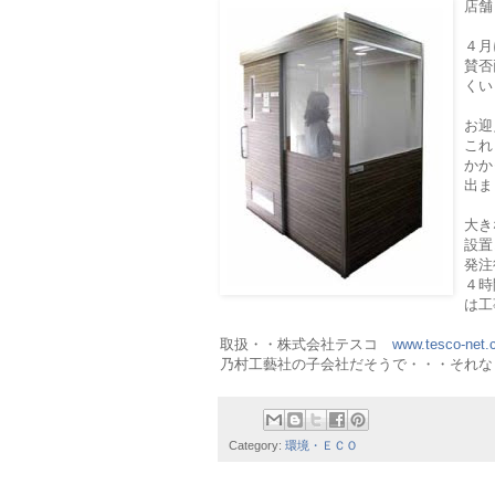
店舗
４月
賛否
くい
お迎
これ
かか
出ま
大き
設置
発注
４時
は工
取扱・・株式会社テスコ
www.tesco-net.c
乃村工藝社の子会社だそうで・・・それなら
Category:
環境・ＥＣＯ