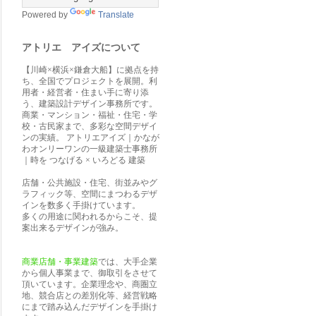
Powered by
Translate
アトリエ アイズについて
【川崎×横浜×鎌倉大船】に拠点を持
ち、全国でプロジェクトを展開。利
用者・経営者・住まい手に寄り添
う、建築設計デザイン事務所です。
商業・マンション・福祉・住宅・学
校・古民家まで、多彩な空間デザイ
ンの実績。 アトリエアイズ｜かなが
わオンリーワンの一級建築士事務所
｜時を つなげる × いろどる 建築
店舗・公共施設・住宅、街並みやグ
ラフィック等、空間にまつわるデザ
インを数多く手掛けています。
多くの用途に関われるからこそ、提
案出来るデザインが強み。
商業店舗・事業建築
では、大手企業
から個人事業まで、御取引をさせて
頂いています。企業理念や、商圏立
地、競合店との差別化等、経営戦略
にまで踏み込んだデザインを手掛け