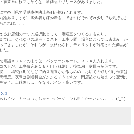
・事業系に役立ちそうな、新商品のリリースがありました。
に神奈川県で受動喫煙防止条例が施行されます。
両論ありますが、喫煙者も嫌煙者も、できればそれぞれ少しでも気持ちよ
られれば。。。
えるお店側の一つの選択肢として「喫煙室をつくる」もあり。
までは、それなりの設備・コスト・工事期間（場合によっては店休み）が
ってきましたが、それらが、規格化され、デメリットが解消された商品が
した。
な電話ＢＯＸ？のような、パッケージルーム。３～４人入れます。
コストが、工事費込み５８万円（税別）。換気扇・灰皿も装備です。
後、工場製作期間などで約３週間かかるものの、お店での取り付け作業は
間程度。夜間は割増料金がかかるそうですが、閉店後から始まって翌朝に
事完了。店休無しは、かなりポイント高いです。
o.jp
もう少しカッコつけちゃったバージョンも欲しかったかも。。。(^_^;)