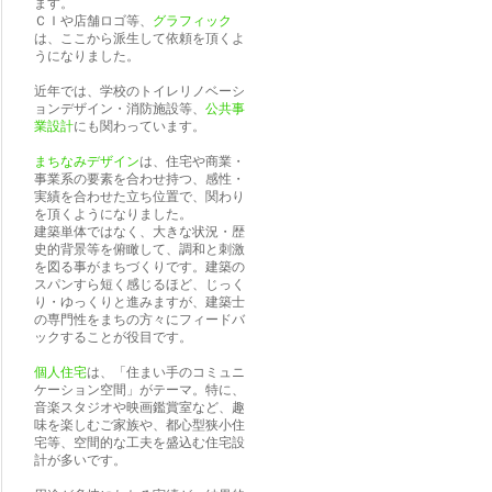
ます。
ＣＩや店舗ロゴ等、
グラフィック
は、ここから派生して依頼を頂くよ
うになりました。
近年では、学校のトイレリノベーシ
ョンデザイン・消防施設等、
公共事
業設計
にも関わっています。
まちなみデザイン
は、住宅や商業・
事業系の要素を合わせ持つ、感性・
実績を合わせた立ち位置で、関わり
を頂くようになりました。
建築単体ではなく、大きな状況・歴
史的背景等を俯瞰して、調和と刺激
を図る事がまちづくりです。建築の
スパンすら短く感じるほど、じっく
り・ゆっくりと進みますが、建築士
の専門性をまちの方々にフィードバ
ックすることが役目です。
個人住宅
は、「住まい手のコミュニ
ケーション空間」がテーマ。特に、
音楽スタジオや映画鑑賞室など、趣
味を楽しむご家族や、都心型狭小住
宅等、空間的な工夫を盛込む住宅設
計が多いです。