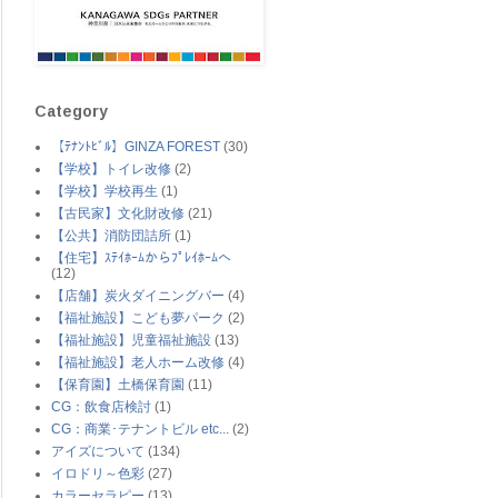
Category
【ﾃﾅﾝﾄﾋﾞﾙ】GINZA FOREST
(30)
【学校】トイレ改修
(2)
【学校】学校再生
(1)
【古民家】文化財改修
(21)
【公共】消防団詰所
(1)
【住宅】ｽﾃｲﾎｰﾑからﾌﾟﾚｲﾎｰﾑへ
(12)
【店舗】炭火ダイニングバー
(4)
【福祉施設】こども夢パーク
(2)
【福祉施設】児童福祉施設
(13)
【福祉施設】老人ホーム改修
(4)
【保育園】土橋保育園
(11)
CG：飲食店検討
(1)
CG：商業･テナントビル etc...
(2)
アイズについて
(134)
イロドリ～色彩
(27)
カラーセラピー
(13)