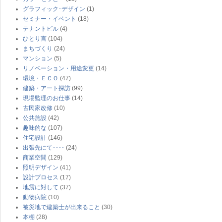
グラフィック･デザイン
(1)
セミナー・イベント
(18)
テナントビル
(4)
ひとり言
(104)
まちづくり
(24)
マンション
(5)
リノベーション・用途変更
(14)
環境・ＥＣＯ
(47)
建築・アート探訪
(99)
現場監理のお仕事
(14)
古民家改修
(10)
公共施設
(42)
趣味的な
(107)
住宅設計
(146)
出張先にて････
(24)
商業空間
(129)
照明デザイン
(41)
設計プロセス
(17)
地震に対して
(37)
動物病院
(10)
被災地で建築士が出来ること
(30)
本棚
(28)