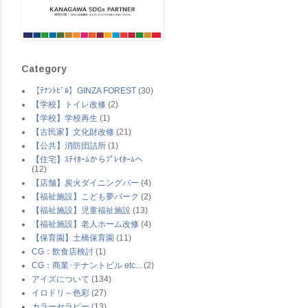
Category
【ﾃﾅﾝﾄﾋﾞﾙ】GINZA FOREST
(30)
【学校】トイレ改修
(2)
【学校】学校再生
(1)
【古民家】文化財改修
(21)
【公共】消防団詰所
(1)
【住宅】ｽﾃｲﾎｰﾑからﾌﾟﾚｲﾎｰﾑへ
(12)
【店舗】炭火ダイニングバー
(4)
【福祉施設】こども夢パーク
(2)
【福祉施設】児童福祉施設
(13)
【福祉施設】老人ホーム改修
(4)
【保育園】土橋保育園
(11)
CG：飲食店検討
(1)
CG：商業･テナントビル etc...
(2)
アイズについて
(134)
イロドリ～色彩
(27)
カラーセラピー
(13)