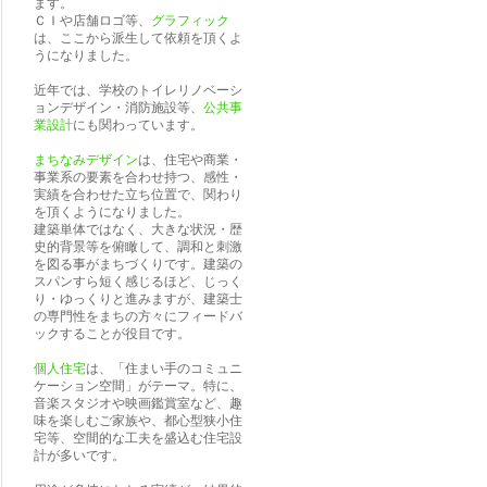
ます。
ＣＩや店舗ロゴ等、
グラフィック
は、ここから派生して依頼を頂くよ
うになりました。
近年では、学校のトイレリノベーシ
ョンデザイン・消防施設等、
公共事
業設計
にも関わっています。
まちなみデザイン
は、住宅や商業・
事業系の要素を合わせ持つ、感性・
実績を合わせた立ち位置で、関わり
を頂くようになりました。
建築単体ではなく、大きな状況・歴
史的背景等を俯瞰して、調和と刺激
を図る事がまちづくりです。建築の
スパンすら短く感じるほど、じっく
り・ゆっくりと進みますが、建築士
の専門性をまちの方々にフィードバ
ックすることが役目です。
個人住宅
は、「住まい手のコミュニ
ケーション空間」がテーマ。特に、
音楽スタジオや映画鑑賞室など、趣
味を楽しむご家族や、都心型狭小住
宅等、空間的な工夫を盛込む住宅設
計が多いです。