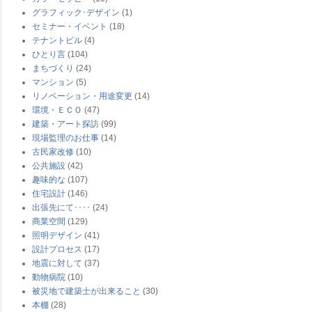
グラフィック･デザイン
(1)
セミナー・イベント
(18)
テナントビル
(4)
ひとり言
(104)
まちづくり
(24)
マンション
(5)
リノベーション・用途変更
(14)
環境・ＥＣＯ
(47)
建築・アート探訪
(99)
現場監理のお仕事
(14)
古民家改修
(10)
公共施設
(42)
趣味的な
(107)
住宅設計
(146)
出張先にて････
(24)
商業空間
(129)
照明デザイン
(41)
設計プロセス
(17)
地震に対して
(37)
動物病院
(10)
被災地で建築士が出来ること
(30)
本棚
(28)