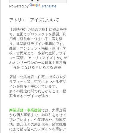
Powered by
Translate
アトリエ アイズについて
【川崎×横浜×鎌倉大船】に拠点を持
ち、全国でプロジェクトを展開。利
用者・経営者・住まい手に寄り添
う、建築設計デザイン事務所です。
商業・マンション・福祉・住宅・学
校・古民家まで、多彩な空間デザイ
ンの実績。 アトリエアイズ｜かなが
わオンリーワンの一級建築士事務所
｜時を つなげる × いろどる 建築
店舗・公共施設・住宅、街並みやグ
ラフィック等、空間にまつわるデザ
インを数多く手掛けています。
多くの用途に関われるからこそ、提
案出来るデザインが強み。
商業店舗・事業建築
では、大手企業
から個人事業まで、御取引をさせて
頂いています。企業理念や、商圏立
地、競合店との差別化等、経営戦略
にまで踏み込んだデザインを手掛け