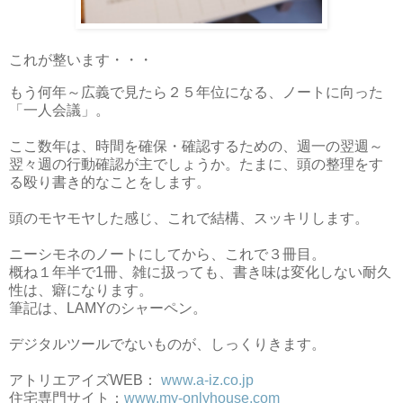
これが整います・・・
もう何年～広義で見たら２５年位になる、ノートに向った
「一人会議」。
ここ数年は、時間を確保・確認するための、週一の翌週～
翌々週の行動確認が主でしょうか。たまに、頭の整理をす
る殴り書き的なことをします。
頭のモヤモヤした感じ、これで結構、スッキリします。
ニーシモネのノートにしてから、これで３冊目。
概ね１年半で1冊、雑に扱っても、書き味は変化しない耐久
性は、癖になります。
筆記は、LAMYのシャーペン。
デジタルツールでないものが、しっくりきます。
アトリエアイズWEB：
www.a-iz.co.jp
住宅専門サイト：
www.my-onlyhouse.com