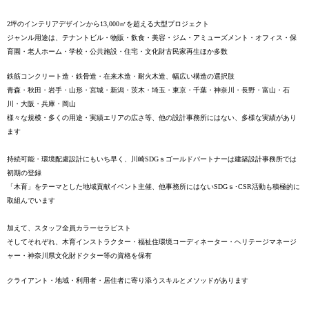
2坪のインテリアデザインから13,000㎡を超える大型プロジェクト
ジャンル用途は、テナントビル・物販・飲食・美容・ジム・アミューズメント・オフィス・保
育園・老人ホーム・学校・公共施設・住宅・文化財古民家再生ほか多数
鉄筋コンクリート造・鉄骨造・在来木造・耐火木造、幅広い構造の選択肢
青森・秋田・岩手・山形・宮城・新潟・茨木・埼玉・東京・千葉・神奈川・長野・富山・石
川・大阪・兵庫・岡山
様々な規模・多くの用途・実績エリアの広さ等、他の設計事務所にはない、多様な実績があり
ます
持続可能・環境配慮設計にもいち早く、
川崎SDGｓゴールドパートナーは建築設計事務所では
初期の登録
「木育」をテーマとした地域貢献イベント主催、他事務所にはないSDGｓ･CSR活動も積極的に
取組んでいます
加えて、スタッフ全員カラーセラピスト
そしてそれぞれ、木育インストラクター・福祉住環境コーディネーター・ヘリテージマネージ
ャー・神奈川県文化財ドクター等の資格を保有
クライアント・地域・利用者・居住者に寄り添うスキルとメソッドがあります