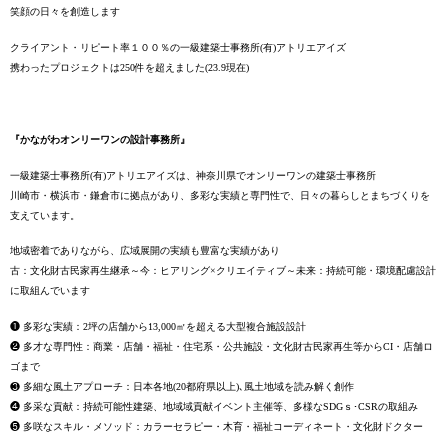
笑顔の日々を創造します
クライアント・リピート率１００％の一級建築士事務所(有)アトリエアイズ
携わったプロジェクトは250件を超えました(23.9現在)
『かながわオンリーワンの設計事務所』
一級建築士事務所(有)アトリエアイズは、神奈川県でオンリーワンの建築士事務所
川崎市・横浜市・鎌倉市に拠点があり、多彩な実績と専門性で、日々
の暮らしとまちづくりを
支えています。
地域密着でありながら、広域展開の実績も豊富な実績があり
古：文化財古民家再生継承～今：ヒアリング×クリエイティブ～未来：持続可能・環境配慮設計
に取組んでいます
❶ 多彩な実績：2坪の店舗から13,000㎡を超える大型複合施設設計
❷ 多才な専門性：商業・店舗・福祉・住宅系・公共施設・文化財古民家再生等からCI・店舗ロ
ゴまで
❸ 多細な風土アプローチ：日本各地(20都府県以上)､風土地域を読み解く創作
❹ 多采な貢献：持続可能性建築、地域域貢献イベント主催等、多様なSDGｓ･CSRの取組み
❺ 多咲なスキル・メソッド：カラーセラピー・木育・福祉コーディネート・文化財ドクター