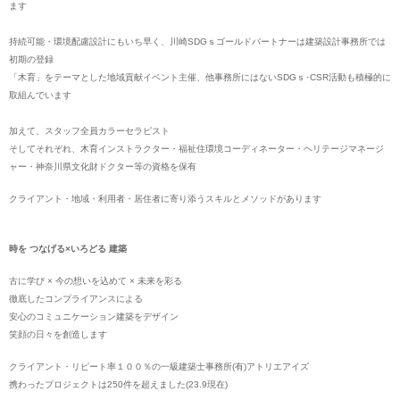
ます
持続可能・環境配慮設計にもいち早く、川崎SDGｓゴールドパートナーは建築設計事務所では
初期の登録
「木育」をテーマとした地域貢献イベント主催、他事務所にはないSDGｓ･CSR活動も積極的に
取組んでいます
加えて、スタッフ全員カラーセラピスト
そしてそれぞれ、木育インストラクター・福祉住環境コーディネーター・ヘリテージマネージ
ャー・神奈川県文化財ドクター等の資格を保有
クライアント・地域・利用者・居住者に寄り添うスキルとメソッドがあります
時を つなげる×いろどる 建築
古に学び × 今の想いを込めて × 未来を彩る
徹底したコンプライアンスによる
安心のコミュニケーション建築をデザイン
笑顔の日々を創造します
クライアント・リピート率１００％の一級建築士事務所(有)アトリエアイズ
携わったプロジェクトは250件を超えました(23.9現在)