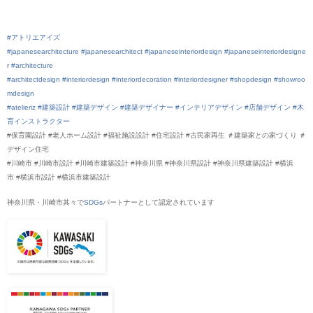
#アトリエアイズ
#japanesearchitecture
#japanesearchitect
#japaneseinteriordesign
#japaneseinteriordesigne
r
#architecture
#architectdesign
#interiordesign
#interiordecoration
#interiordesigner
#shopdesign
#showroo
mdesign
#atelieriz
#建築設計
#建築デザイン
#建築デザイナー
#インテリアデザイン
#店舗デザイン
#木
育インストラクター
#保育園設計 #老人ホーム設計 #福祉施設設計 #住宅設計 #古民家再生 ＃建築家との家づくり ＃
デザイン住宅
#川崎市 #川崎市設計 #川崎市建築設計 #神奈川県 #神奈川県設計 #神奈川県建築設計 #横浜
市 #横浜市設計 #横浜市建築設計
神奈川県・川崎市其々で
SDGs
パートナーとして認定されていま
す