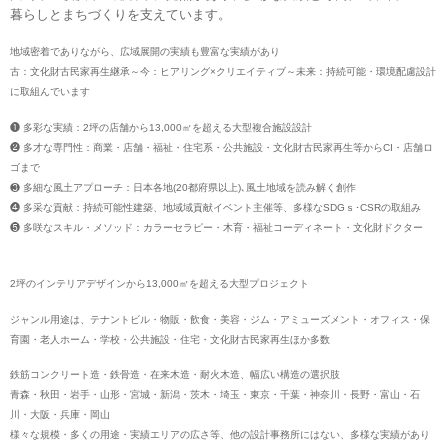
暮らしとまちづくりを支えています。
地域密着でありながら、広域展開の実績も豊富な実績があり
古：文化財古民家再生継承～今：ヒアリング×クリエイティブ～未来：持続可能・環境配慮設計
に取組んでいます
❶ 多彩な実績：2坪の店舗から13,000㎡を超える大型複合施設設計
❷ 多才な専門性：商業・店舗・福祉・住宅系・公共施設・文化財古民家再生等からCI・店舗ロ
ゴまで
❸ 多細な風土アプローチ：日本各地(20都府県以上)､風土地域を読み解く創作
❹ 多采な貢献：持続可能性建築、地域域貢献イベント主催等、多様なSDGｓ･CSRの取組み
❺ 多咲なスキル・メソッド：カラーセラピー・木育・福祉コーディネート・文化財ドクター
2坪のインテリアデザインから13,000㎡を超える大型プロジェクト
ジャンル用途は、テナントビル・物販・飲食・美容・ジム・アミューズメント・オフィス・保
育園・老人ホーム・学校・公共施設・住宅・文化財古民家再生ほか多数
鉄筋コンクリート造・鉄骨造・在来木造・耐火木造、幅広い構造の選択肢
青森・秋田・岩手・山形・宮城・新潟・茨木・埼玉・東京・千葉・神奈川・長野・富山・石
川・大阪・兵庫・岡山
様々な規模・多くの用途・実績エリアの広さ等、他の設計事務所にはない、多様な実績があり