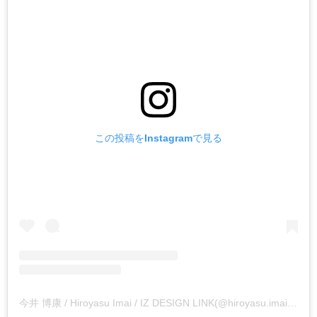
この投稿をInstagramで見る
今井 博康 / Hiroyasu Imai / IZ DESIGN LINK(@hiroyasu.imai)がシェアした投稿