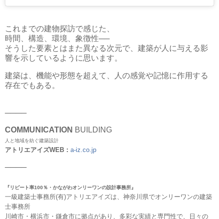
これまでの建物探訪で感じた、
時間、構造、環境、象徴性──
そうした要素とはまた異なる次元で、建築が人に与える影
響を示しているように思います。
建築は、機能や形態を超えて、人の感覚や記憶に作用する
存在でもある。
────
COMMUNICATION
BUILDING
人と地域を紡ぐ建築設計
アトリエアイズWEB：
a-iz.co.jp
────
『リピート率100％・かながわオンリーワンの設計事務所』
一級建築士事務所(有)アトリエアイズは、神奈川県でオンリーワンの建築
士事務所
川崎市・横浜市・鎌倉市に拠点があり、多彩な実績と専門性で、日々の