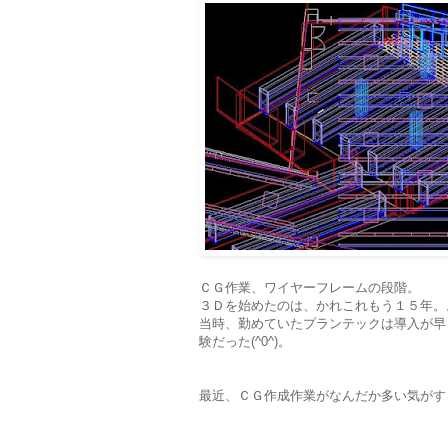
ＣＧ作業、ワイヤーフレームの段階。
３Ｄを始めたのは、かれこれもう１５年。。。
当時、勤めていたプランテックは導入が早
験だった(^0^)。
最近、ＣＧ作成作業がなんだか多い気がす