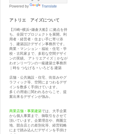
Powered by
Translate
アトリエ アイズについて
【川崎×横浜×鎌倉大船】に拠点を持
ち、全国でプロジェクトを展開。利
用者・経営者・住まい手に寄り添
う、建築設計デザイン事務所です。
商業・マンション・福祉・住宅・学
校・古民家まで、多彩な空間デザイ
ンの実績。 アトリエアイズ｜かなが
わオンリーワンの一級建築士事務所
｜時を つなげる × いろどる 建築
店舗・公共施設・住宅、街並みやグ
ラフィック等、空間にまつわるデザ
インを数多く手掛けています。
多くの用途に関われるからこそ、提
案出来るデザインが強み。
商業店舗・事業建築
では、大手企業
から個人事業まで、御取引をさせて
頂いています。企業理念や、商圏立
地、競合店との差別化等、経営戦略
にまで踏み込んだデザインを手掛け