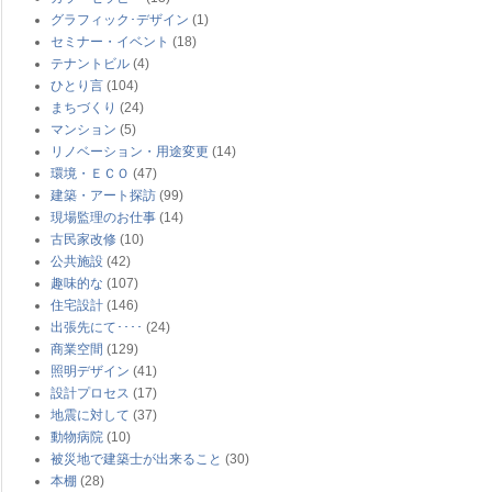
グラフィック･デザイン
(1)
セミナー・イベント
(18)
テナントビル
(4)
ひとり言
(104)
まちづくり
(24)
マンション
(5)
リノベーション・用途変更
(14)
環境・ＥＣＯ
(47)
建築・アート探訪
(99)
現場監理のお仕事
(14)
古民家改修
(10)
公共施設
(42)
趣味的な
(107)
住宅設計
(146)
出張先にて････
(24)
商業空間
(129)
照明デザイン
(41)
設計プロセス
(17)
地震に対して
(37)
動物病院
(10)
被災地で建築士が出来ること
(30)
本棚
(28)