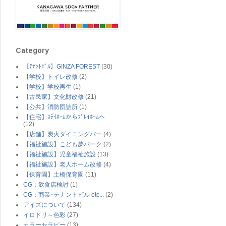
Category
【ﾃﾅﾝﾄﾋﾞﾙ】GINZA FOREST
(30)
【学校】トイレ改修
(2)
【学校】学校再生
(1)
【古民家】文化財改修
(21)
【公共】消防団詰所
(1)
【住宅】ｽﾃｲﾎｰﾑからﾌﾟﾚｲﾎｰﾑへ
(12)
【店舗】炭火ダイニングバー
(4)
【福祉施設】こども夢パーク
(2)
【福祉施設】児童福祉施設
(13)
【福祉施設】老人ホーム改修
(4)
【保育園】土橋保育園
(11)
CG：飲食店検討
(1)
CG：商業･テナントビル etc...
(2)
アイズについて
(134)
イロドリ～色彩
(27)
カラーセラピー
(13)