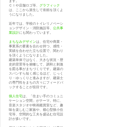
ます。
ＣＩや店舗ロゴ等、
グラフィック
は、ここから派生して依頼を頂くよ
うになりました。
近年では、学校のトイレリノベーシ
ョンデザイン・消防施設等、
公共事
業設計
にも関わっています。
まちなみデザイン
は、住宅や商業・
事業系の要素を合わせ持つ、感性・
実績を合わせた立ち位置で、関わり
を頂くようになりました。
建築単体ではなく、大きな状況・歴
史的背景等を俯瞰して、調和と刺激
を図る事がまちづくりです。建築の
スパンすら短く感じるほど、じっく
り・ゆっくりと進みますが、建築士
の専門性をまちの方々にフィードバ
ックすることが役目です。
個人住宅
は、「住まい手のコミュニ
ケーション空間」がテーマ。特に、
音楽スタジオや映画鑑賞室など、趣
味を楽しむご家族や、都心型狭小住
宅等、空間的な工夫を盛込む住宅設
計が多いです。