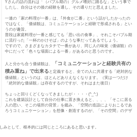
Yさんの話の流れは「（バブル期の）グルメ嗜好に踊るな」という事で
したし、自分はその後の経験を通し、その通りだと思えました。
一連の「家の料理が一番」は、｢外食が二番」という話がしたかったの
ではなく、「価値観は、コミュニケーションと経験で形成される」とい
うのが趣旨。
普段は家庭料理が一番と感じても「思い出の食事」、それこそバブル期
に流行った「一杯のかけそば」のような事だってあるでしょう。
ですので、さまざまなカタチで一番があり、同じ人の味覚（価値観）の
中にだって「色々な場面による一番」があるのと思うのです。
「コミュニケーションと経験共有の
人と分かち合う価値観は、
積み重ね」で出来る
と定義すると、全ての人に共通する「絶対的な
価値観」というのは、ほとんどありえなくなります。（実は一つだけ
「絶対的な価値観」は存在するのですが、それはまた後日）
ちょっと回りくどくなってきましたが・・・・(^_^;)
これを建築設計として自分の仕事に置き換えると、、、、「そこに居る
人の思い、そこの場所の背景」を鑑み、「空間の造詣によりおこるであ
ろうコミュニケーション」を想像・創造するのが、「その空間」のデザ
しみとして、根本的には同じところにあると思います。