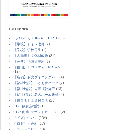
Category
【ﾃﾅﾝﾄﾋﾞﾙ】GINZA FOREST
(30)
【学校】トイレ改修
(2)
【学校】学校再生
(1)
【古民家】文化財改修
(21)
【公共】消防団詰所
(1)
【住宅】ｽﾃｲﾎｰﾑからﾌﾟﾚｲﾎｰﾑへ
(12)
【店舗】炭火ダイニングバー
(4)
【福祉施設】こども夢パーク
(2)
【福祉施設】児童福祉施設
(13)
【福祉施設】老人ホーム改修
(4)
【保育園】土橋保育園
(11)
CG：飲食店検討
(1)
CG：商業･テナントビル etc...
(2)
アイズについて
(134)
イロドリ～色彩
(27)
カラーセラピー
(13)