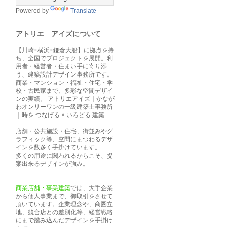
Powered by
Translate
アトリエ アイズについて
【川崎×横浜×鎌倉大船】に拠点を持
ち、全国でプロジェクトを展開。利
用者・経営者・住まい手に寄り添
う、建築設計デザイン事務所です。
商業・マンション・福祉・住宅・学
校・古民家まで、多彩な空間デザイ
ンの実績。 アトリエアイズ｜かなが
わオンリーワンの一級建築士事務所
｜時を つなげる × いろどる 建築
店舗・公共施設・住宅、街並みやグ
ラフィック等、空間にまつわるデザ
インを数多く手掛けています。
多くの用途に関われるからこそ、提
案出来るデザインが強み。
商業店舗・事業建築
では、大手企業
から個人事業まで、御取引をさせて
頂いています。企業理念や、商圏立
地、競合店との差別化等、経営戦略
にまで踏み込んだデザインを手掛け