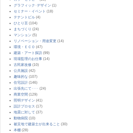
グラフィック･デザイン
(1)
セミナー・イベント
(18)
テナントビル
(4)
ひとり言
(104)
まちづくり
(24)
マンション
(5)
リノベーション・用途変更
(14)
環境・ＥＣＯ
(47)
建築・アート探訪
(99)
現場監理のお仕事
(14)
古民家改修
(10)
公共施設
(42)
趣味的な
(107)
住宅設計
(146)
出張先にて････
(24)
商業空間
(129)
照明デザイン
(41)
設計プロセス
(17)
地震に対して
(37)
動物病院
(10)
被災地で建築士が出来ること
(30)
本棚
(28)