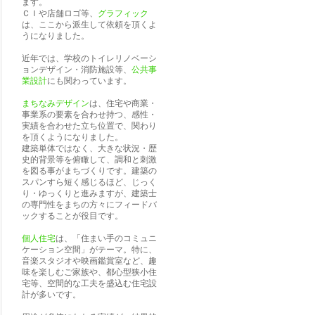
ます。
ＣＩや店舗ロゴ等、
グラフィック
は、ここから派生して依頼を頂くよ
うになりました。
近年では、学校のトイレリノベーシ
ョンデザイン・消防施設等、
公共事
業設計
にも関わっています。
まちなみデザイン
は、住宅や商業・
事業系の要素を合わせ持つ、感性・
実績を合わせた立ち位置で、関わり
を頂くようになりました。
建築単体ではなく、大きな状況・歴
史的背景等を俯瞰して、調和と刺激
を図る事がまちづくりです。建築の
スパンすら短く感じるほど、じっく
り・ゆっくりと進みますが、建築士
の専門性をまちの方々にフィードバ
ックすることが役目です。
個人住宅
は、「住まい手のコミュニ
ケーション空間」がテーマ。特に、
音楽スタジオや映画鑑賞室など、趣
味を楽しむご家族や、都心型狭小住
宅等、空間的な工夫を盛込む住宅設
計が多いです。