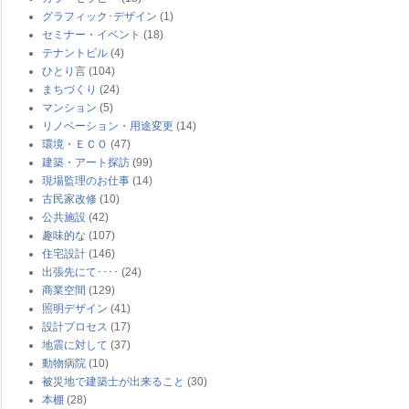
グラフィック･デザイン
(1)
セミナー・イベント
(18)
テナントビル
(4)
ひとり言
(104)
まちづくり
(24)
マンション
(5)
リノベーション・用途変更
(14)
環境・ＥＣＯ
(47)
建築・アート探訪
(99)
現場監理のお仕事
(14)
古民家改修
(10)
公共施設
(42)
趣味的な
(107)
住宅設計
(146)
出張先にて････
(24)
商業空間
(129)
照明デザイン
(41)
設計プロセス
(17)
地震に対して
(37)
動物病院
(10)
被災地で建築士が出来ること
(30)
本棚
(28)