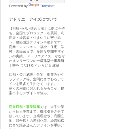
Powered by
Translate
アトリエ アイズについて
【川崎×横浜×鎌倉大船】に拠点を持
ち、全国でプロジェクトを展開。利
用者・経営者・住まい手に寄り添
う、建築設計デザイン事務所です。
商業・マンション・福祉・住宅・学
校・古民家まで、多彩な空間デザイ
ンの実績。 アトリエアイズ｜かなが
わオンリーワンの一級建築士事務所
｜時を つなげる × いろどる 建築
店舗・公共施設・住宅、街並みやグ
ラフィック等、空間にまつわるデザ
インを数多く手掛けています。
多くの用途に関われるからこそ、提
案出来るデザインが強み。
商業店舗・事業建築
では、大手企業
から個人事業まで、御取引をさせて
頂いています。企業理念や、商圏立
地、競合店との差別化等、経営戦略
にまで踏み込んだデザインを手掛け