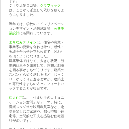
ます。
ＣＩや店舗ロゴ等、
グラフィック
は、ここから派生して依頼を頂くよ
うになりました。
近年では、学校のトイレリノベーシ
ョンデザイン・消防施設等、
公共事
業設計
にも関わっています。
まちなみデザイン
は、住宅や商業・
事業系の要素を合わせ持つ、感性・
実績を合わせた立ち位置で、関わり
を頂くようになりました。
建築単体ではなく、大きな状況・歴
史的背景等を俯瞰して、調和と刺激
を図る事がまちづくりです。建築の
スパンすら短く感じるほど、じっく
り・ゆっくりと進みますが、建築士
の専門性をまちの方々にフィードバ
ックすることが役目です。
個人住宅
は、「住まい手のコミュニ
ケーション空間」がテーマ。特に、
音楽スタジオや映画鑑賞室など、趣
味を楽しむご家族や、都心型狭小住
宅等、空間的な工夫を盛込む住宅設
計が多いです。