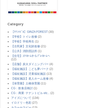
Category
【ﾃﾅﾝﾄﾋﾞﾙ】GINZA FOREST
(30)
【学校】トイレ改修
(2)
【学校】学校再生
(1)
【古民家】文化財改修
(21)
【公共】消防団詰所
(1)
【住宅】ｽﾃｲﾎｰﾑからﾌﾟﾚｲﾎｰﾑへ
(12)
【店舗】炭火ダイニングバー
(4)
【福祉施設】こども夢パーク
(2)
【福祉施設】児童福祉施設
(13)
【福祉施設】老人ホーム改修
(4)
【保育園】土橋保育園
(11)
CG：飲食店検討
(1)
CG：商業･テナントビル etc...
(2)
アイズについて
(134)
イロドリ～色彩
(27)
カラーセラピー
(13)