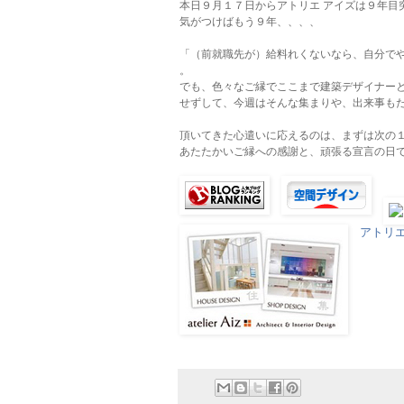
本日９月１７日からアトリエ アイズは９年目
気がつけばもう９年、、、、
「（前就職先が）給料れくないなら、自分で
。
でも、色々なご縁でここまで建築デザイナー
せずし
て、今週はそんな集まりや、出来事も
頂いてきた心遣いに応えるのは、まずは次の
あたたかいご縁への感謝と、頑張る宣言の日
アトリ