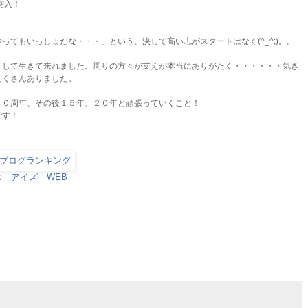
突入！
やってもいっしょだな
・・・」という、決して高い志がスタートはなく(^_^;)。。
として生きて来れまし
た。周りの方々が支えが本当にありがたく・・・・・・気き
たくさんありました。
１０周年、その後１５
年、２０年と頑張っていくこと！
です！
エ アイズ WEB