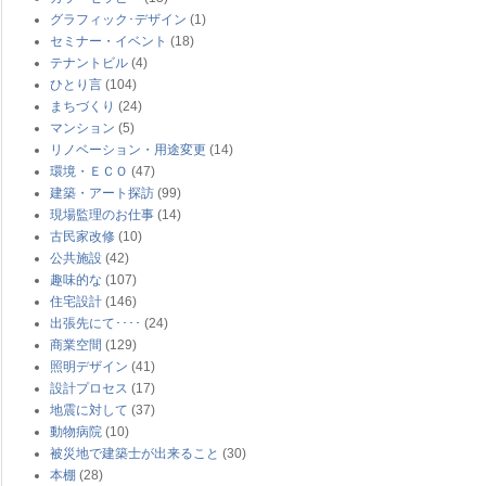
グラフィック･デザイン
(1)
セミナー・イベント
(18)
テナントビル
(4)
ひとり言
(104)
まちづくり
(24)
マンション
(5)
リノベーション・用途変更
(14)
環境・ＥＣＯ
(47)
建築・アート探訪
(99)
現場監理のお仕事
(14)
古民家改修
(10)
公共施設
(42)
趣味的な
(107)
住宅設計
(146)
出張先にて････
(24)
商業空間
(129)
照明デザイン
(41)
設計プロセス
(17)
地震に対して
(37)
動物病院
(10)
被災地で建築士が出来ること
(30)
本棚
(28)