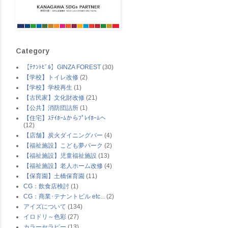
Category
【ﾃﾅﾝﾄﾋﾞﾙ】GINZA FOREST
(30)
【学校】トイレ改修
(2)
【学校】学校再生
(1)
【古民家】文化財改修
(21)
【公共】消防団詰所
(1)
【住宅】ｽﾃｲﾎｰﾑからﾌﾟﾚｲﾎｰﾑへ
(12)
【店舗】炭火ダイニングバー
(4)
【福祉施設】こども夢パーク
(2)
【福祉施設】児童福祉施設
(13)
【福祉施設】老人ホーム改修
(4)
【保育園】土橋保育園
(11)
CG：飲食店検討
(1)
CG：商業･テナントビル etc...
(2)
アイズについて
(134)
イロドリ～色彩
(27)
カラーセラピー
(13)