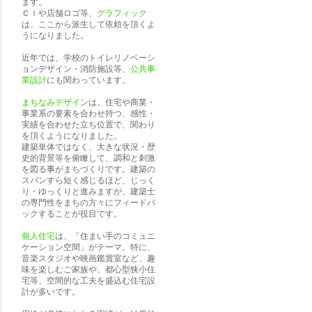
ます。
ＣＩや店舗ロゴ等、
グラフィック
は、ここから派生して依頼を頂くよ
うになりました。
近年では、学校のトイレリノベーシ
ョンデザイン・消防施設等、
公共事
業設計
にも関わっています。
まちなみデザイン
は、住宅や商業・
事業系の要素を合わせ持つ、感性・
実績を合わせた立ち位置で、関わり
を頂くようになりました。
建築単体ではなく、大きな状況・歴
史的背景等を俯瞰して、調和と刺激
を図る事がまちづくりです。建築の
スパンすら短く感じるほど、じっく
り・ゆっくりと進みますが、建築士
の専門性をまちの方々にフィードバ
ックすることが役目です。
個人住宅
は、「住まい手のコミュニ
ケーション空間」がテーマ。特に、
音楽スタジオや映画鑑賞室など、趣
味を楽しむご家族や、都心型狭小住
宅等、空間的な工夫を盛込む住宅設
計が多いです。