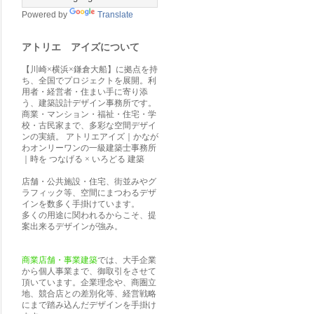
Powered by
Translate
アトリエ アイズについて
【川崎×横浜×鎌倉大船】に拠点を持
ち、全国でプロジェクトを展開。利
用者・経営者・住まい手に寄り添
う、建築設計デザイン事務所です。
商業・マンション・福祉・住宅・学
校・古民家まで、多彩な空間デザイ
ンの実績。 アトリエアイズ｜かなが
わオンリーワンの一級建築士事務所
｜時を つなげる × いろどる 建築
店舗・公共施設・住宅、街並みやグ
ラフィック等、空間にまつわるデザ
インを数多く手掛けています。
多くの用途に関われるからこそ、提
案出来るデザインが強み。
商業店舗・事業建築
では、大手企業
から個人事業まで、御取引をさせて
頂いています。企業理念や、商圏立
地、競合店との差別化等、経営戦略
にまで踏み込んだデザインを手掛け