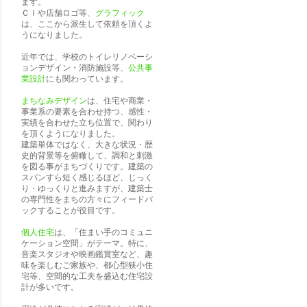
ます。
ＣＩや店舗ロゴ等、
グラフィック
は、ここから派生して依頼を頂くよ
うになりました。
近年では、学校のトイレリノベーシ
ョンデザイン・消防施設等、
公共事
業設計
にも関わっています。
まちなみデザイン
は、住宅や商業・
事業系の要素を合わせ持つ、感性・
実績を合わせた立ち位置で、関わり
を頂くようになりました。
建築単体ではなく、大きな状況・歴
史的背景等を俯瞰して、調和と刺激
を図る事がまちづくりです。建築の
スパンすら短く感じるほど、じっく
り・ゆっくりと進みますが、建築士
の専門性をまちの方々にフィードバ
ックすることが役目です。
個人住宅
は、「住まい手のコミュニ
ケーション空間」がテーマ。特に、
音楽スタジオや映画鑑賞室など、趣
味を楽しむご家族や、都心型狭小住
宅等、空間的な工夫を盛込む住宅設
計が多いです。