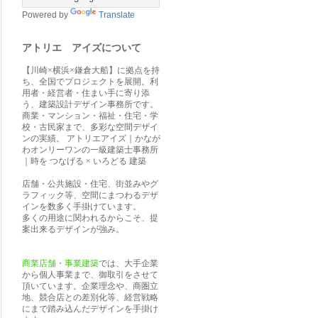
Powered by
Translate
アトリエ アイズについて
【川崎×横浜×鎌倉大船】に拠点を持
ち、全国でプロジェクトを展開。利
用者・経営者・住まい手に寄り添
う、建築設計デザイン事務所です。
商業・マンション・福祉・住宅・学
校・古民家まで、多彩な空間デザイ
ンの実績。 アトリエアイズ｜かなが
わオンリーワンの一級建築士事務所
｜時を つなげる × いろどる 建築
店舗・公共施設・住宅、街並みやグ
ラフィック等、空間にまつわるデザ
インを数多く手掛けています。
多くの用途に関われるからこそ、提
案出来るデザインが強み。
商業店舗・事業建築
では、大手企業
から個人事業まで、御取引をさせて
頂いています。企業理念や、商圏立
地、競合店との差別化等、経営戦略
にまで踏み込んだデザインを手掛け