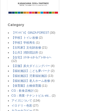
Category
【ﾃﾅﾝﾄﾋﾞﾙ】GINZA FOREST
(30)
【学校】トイレ改修
(2)
【学校】学校再生
(1)
【古民家】文化財改修
(21)
【公共】消防団詰所
(1)
【住宅】ｽﾃｲﾎｰﾑからﾌﾟﾚｲﾎｰﾑへ
(12)
【店舗】炭火ダイニングバー
(4)
【福祉施設】こども夢パーク
(2)
【福祉施設】児童福祉施設
(13)
【福祉施設】老人ホーム改修
(4)
【保育園】土橋保育園
(11)
CG：飲食店検討
(1)
CG：商業･テナントビル etc...
(2)
アイズについて
(134)
イロドリ～色彩
(27)
カラーセラピー
(13)