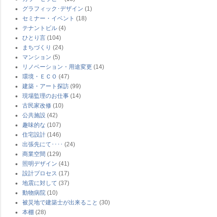
グラフィック･デザイン
(1)
セミナー・イベント
(18)
テナントビル
(4)
ひとり言
(104)
まちづくり
(24)
マンション
(5)
リノベーション・用途変更
(14)
環境・ＥＣＯ
(47)
建築・アート探訪
(99)
現場監理のお仕事
(14)
古民家改修
(10)
公共施設
(42)
趣味的な
(107)
住宅設計
(146)
出張先にて････
(24)
商業空間
(129)
照明デザイン
(41)
設計プロセス
(17)
地震に対して
(37)
動物病院
(10)
被災地で建築士が出来ること
(30)
本棚
(28)