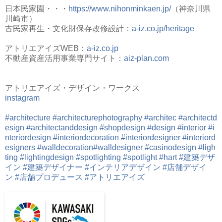
日本民家園・・・
https://www.nihonminkaen.jp/
（神奈川県
川崎市）
古民家再生・文化財保存改修設計：
a-iz.co.jp/heritage
アトリエアイズWEB：
a-iz.co.jp
不動産資産活用事業専門サイト：
aiz-plan.com
アトリエアイズ・デザイン・ワークス
instagram
#architecture
#architecturephotography
#architec
#architectd
esign
#architectanddesign
#shopdesign
#design
#interior
#i
nteriordesign
#interiordecoration
#interiordesigner
#interiord
esigners
#walldecoration
#walldesigner
#casinodesign
#ligh
ting
#lightingdesign
#spotlighting
#spotlight
#hart
#建築デザ
イン
#建築デザイナー
#インテリアデザイン
#店舗デザイ
ン
#店舗プロデュース
#アトリエアイズ