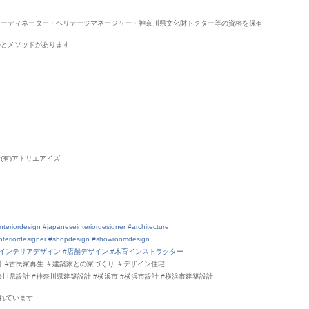
コーディネーター・ヘリテージマネージャー・神奈川県文化財ドクター等の資格を保有
ルとメソッドがあります
(有)アトリエアイズ
nteriordesign
#japaneseinteriordesigner
#architecture
nteriordesigner
#shopdesign
#showroomdesign
#インテリアデザイン
#店舗デザイン
#木育インストラクター
設計 #古民家再生 ＃建築家との家づくり ＃デザイン住宅
奈川県設計 #神奈川県建築設計 #横浜市 #横浜市設計 #横浜市建築設計
れていま
す