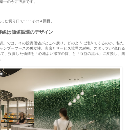
築士の今井博康です。
った切り口で････その４回目。
導線は価値循環のデザイン
資。では、その投資価値がどこへ戻り、どのように活きてくるのか。私た
ャンプーブースの独立性、客席とサービス境界の緩衝、スタッフが“流れる
べて、投資した価値を「心地よい滞在の質」と「収益の流れ」に変換し、無
。