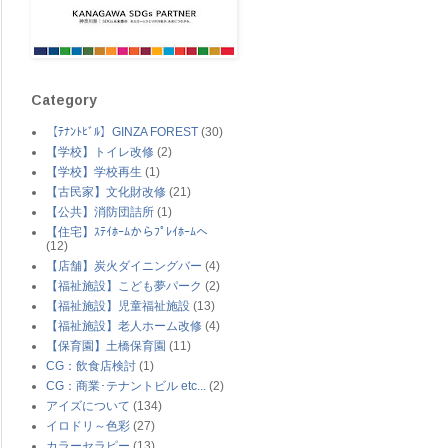
Category
【ﾃﾅﾝﾄﾋﾞﾙ】GINZA FOREST
(30)
【学校】トイレ改修
(2)
【学校】学校再生
(1)
【古民家】文化財改修
(21)
【公共】消防団詰所
(1)
【住宅】ｽﾃｲﾎｰﾑからﾌﾟﾚｲﾎｰﾑへ
(12)
【店舗】炭火ダイニングバー
(4)
【福祉施設】こども夢パーク
(2)
【福祉施設】児童福祉施設
(13)
【福祉施設】老人ホーム改修
(4)
【保育園】土橋保育園
(11)
CG：飲食店検討
(1)
CG：商業･テナントビル etc...
(2)
アイズについて
(134)
イロドリ～色彩
(27)
カラーセラピー
(13)