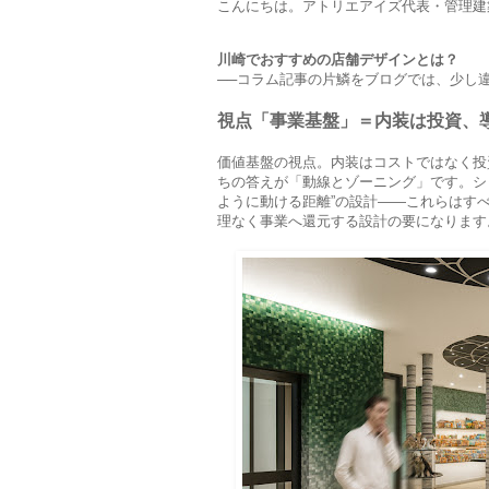
こんにちは。アトリエアイズ代表・管理建
川崎でおすすめの店舗デザインとは？
──
コラム記事の片鱗をブログでは、少し違
視点「事業基盤」＝内装は投資、
価値基盤の視点。内装はコストではなく投
ちの答えが「動線とゾーニング」です。シ
ように動ける距離”の設計――これらはす
理なく事業へ還元する設計の要になります