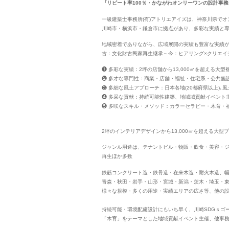
『リピート率100％・かながわオンリーワンの設計事務
一級建築士事務所(有)アトリエアイズは、神奈川県で
川崎市・横浜市・鎌倉市に拠点があり、多彩な実績と
地域密着でありながら、広域展開の実績も豊富な実績
古：文化財古民家再生継承～今：ヒアリング×クリエイ
❶ 多彩な実績：2坪の店舗から13,000㎡を超える大型
❷ 多才な専門性：商業・店舗・福祉・住宅系・公共施
❸ 多細な風土アプローチ：日本各地(20都府県以上)､
❹ 多采な貢献：持続可能性建築、地域域貢献イベント主
❺ 多咲なスキル・メソッド：カラーセラピー・木育・
2坪のインテリアデザインから13,000㎡を超える大型
ジャンル用途は、テナントビル・物販・飲食・美容・
再生ほか多数
鉄筋コンクリート造・鉄骨造・在来木造・耐火木造、
青森・秋田・岩手・山形・宮城・新潟・茨木・埼玉・
様々な規模・多くの用途・実績エリアの広さ等、他の
持続可能・環境配慮設計にもいち早く、川崎SDGｓゴ
「木育」をテーマとした地域貢献イベント主催、他事務所