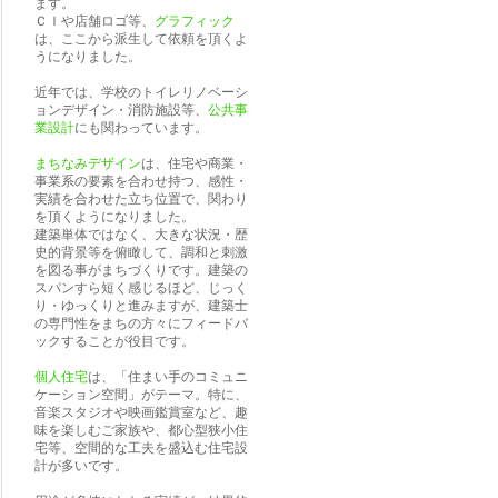
ます。
ＣＩや店舗ロゴ等、
グラフィック
は、ここから派生して依頼を頂くよ
うになりました。
近年では、学校のトイレリノベーシ
ョンデザイン・消防施設等、
公共事
業設計
にも関わっています。
まちなみデザイン
は、住宅や商業・
事業系の要素を合わせ持つ、感性・
実績を合わせた立ち位置で、関わり
を頂くようになりました。
建築単体ではなく、大きな状況・歴
史的背景等を俯瞰して、調和と刺激
を図る事がまちづくりです。建築の
スパンすら短く感じるほど、じっく
り・ゆっくりと進みますが、建築士
の専門性をまちの方々にフィードバ
ックすることが役目です。
個人住宅
は、「住まい手のコミュニ
ケーション空間」がテーマ。特に、
音楽スタジオや映画鑑賞室など、趣
味を楽しむご家族や、都心型狭小住
宅等、空間的な工夫を盛込む住宅設
計が多いです。