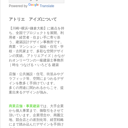
Powered by
Translate
アトリエ アイズについて
【川崎×横浜×鎌倉大船】に拠点を持
ち、全国でプロジェクトを展開。利
用者・経営者・住まい手に寄り添
う、建築設計デザイン事務所です。
商業・マンション・福祉・住宅・学
校・古民家まで、多彩な空間デザイ
ンの実績。 アトリエアイズ｜かなが
わオンリーワンの一級建築士事務所
｜時を つなげる × いろどる 建築
店舗・公共施設・住宅、街並みやグ
ラフィック等、空間にまつわるデザ
インを数多く手掛けています。
多くの用途に関われるからこそ、提
案出来るデザインが強み。
商業店舗・事業建築
では、大手企業
から個人事業まで、御取引をさせて
頂いています。企業理念や、商圏立
地、競合店との差別化等、経営戦略
にまで踏み込んだデザインを手掛け