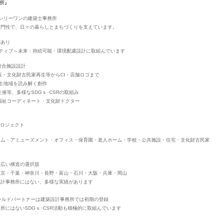
所』
オンリーワンの建築士事務所
専門性で、日々の暮らしとまちづくりを支えています。
があり
ティブ～未来：持続可能・環境配慮設計に取組んでいます
複合施設設計
設・文化財古民家再生等からCI・店舗ロゴまで
風土地域を読み解く創作
催等、多様なSDGｓ･CSRの取組み
福祉コーディネート・文化財ドクター
プロジェクト
ジム・アミューズメント・オフィス・保育園・老人ホーム・学校・公共施設・住宅・文化財古民家
幅広い構造の選択肢
東京・千葉・神奈川・長野・富山・石川・大阪・兵庫・岡山
設計事務所にはない、多様な実績があります
ールドパートナーは建築設計事務所では初期の登録
にはないSDGｓ･CSR活動も積極的に取組んでいます