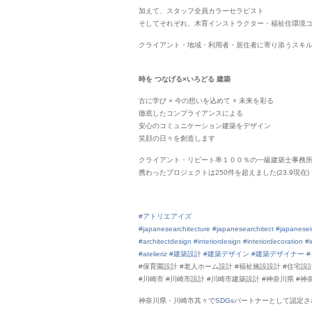
加えて、スタッフ全員カラーセラピスト
そしてそれぞれ、木育インストラクター・福祉住環境
クライアント・地域・利用者・居住者に寄り添うスキ
時を つなげる×いろどる 建築
古に学び × 今の想いを込めて × 未来を彩る
徹底したコンプライアンスによる
安心のコミュニケーション建築をデザイン
笑顔の日々を創造します
クライアント・リピート率１００％の一級建築士事務所
携わったプロジェクトは250件を超えました(23.9現在)
#アトリエアイズ
#japanesearchitecture
#japanesearchitect
#japanesei
#architectdesign
#interiordesign
#interiordecoration
#i
#atelieriz
#建築設計
#建築デザイン
#建築デザイナー
#保育園設計 #老人ホーム設計 #福祉施設設計 #住宅
#川崎市 #川崎市設計 #川崎市建築設計 #神奈川県 #神
神奈川県・川崎市其々で
SDGs
パートナーとして認定さ