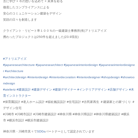
古に学び × 今の想いを込めて × 未来を彩る
徹底したコンプライアンスによる
安心のコミュニケーション建築をデザイン
笑顔の日々を創造します
クライアント・リピート率１００％の一級建築士事務所(有)アトリエアイズ
携わったプロジェクトは250件を超えました(23.9現在)
#アトリエアイズ
#japanesearchitecture
#japanesearchitect
#japaneseinteriordesign
#japaneseinteriordesigne
r
#architecture
#architectdesign
#interiordesign
#interiordecoration
#interiordesigner
#shopdesign
#showroo
mdesign
#atelieriz
#建築設計
#建築デザイン
#建築デザイナー
#インテリアデザイン
#店舗デザイン
#木
育インストラクター
#保育園設計 #老人ホーム設計 #福祉施設設計 #住宅設計 #古民家再生 ＃建築家との家づくり ＃
デザイン住宅
#川崎市 #川崎市設計 #川崎市建築設計 #神奈川県 #神奈川県設計 #神奈川県建築設計 #横浜
市 #横浜市設計 #横浜市建築設計
神奈川県・川崎市其々で
SDGs
パートナーとして認定されていま
す