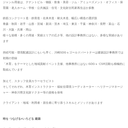
ジャンル用途は、テナントビル・物販・飲食・美容・ジム・アミューズメント・オフィス・保
育園・老人ホーム・学校・公共施設・住宅・文化財古民家再生ほか多数
鉄筋コンクリート造・鉄骨造・在来木造・耐火木造、幅広い構造の選択肢
青森・秋田・岩手・山形・宮城・新潟・茨木・埼玉・東京・千葉・神奈川・長野・富山・石
川・大阪・兵庫・岡山
様々な規模・多くの用途・実績エリアの広さ等、他の設計事務所にはない、多様な実績があり
ます
持続可能・環境配慮設計にもいち早く、川崎SDGｓゴールドパートナーは建築設計事務所では
初期の登録
「木育」をテーマとした地域貢献イベント主催、他事務所にはないSDGｓ･CSR活動も積極的に
取組んでいます
加えて、スタッフ全員カラーセラピスト
そしてそれぞれ、木育インストラクター・福祉住環境コーディネーター・ヘリテージマネージ
ャー・神奈川県文化財ドクター等の資格を保有
クライアント・地域・利用者・居住者に寄り添うスキルとメソッドがあります
時を つなげる×いろどる 建築