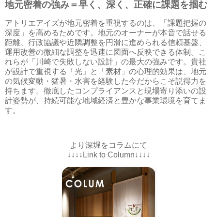
地元密着の強み＝早く、深く、正確に課題を掴む
アトリエアイズが地元密着を重視するのは、「課題把握の
深度」を高めるためです。地元のオーナーが本音で話せる
距離、行政協議や近隣調整を円滑に進められる信頼基盤、
運用改善の微細な調整を迅速に図面へ反映できる体制。こ
れらが「川崎で失敗しない設計」の最大の強みです。貴社
が設計で重視する「光」と「素材」の心理的効果は、地元
の気候変動・猛暑・水害を経験した今だからこそ説得力を
持ちます。徹底したコンプライアンスと現場寄り添いの設
計姿勢が、持続可能な地域経済と豊かな事業環境を育てま
す。
より深堀をコラムにて
↓↓↓↓Link to Column↓↓↓↓