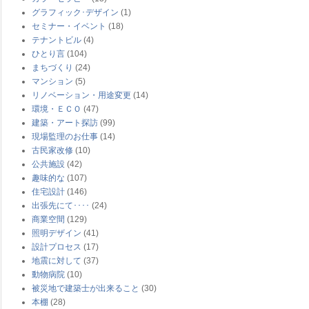
グラフィック･デザイン
(1)
セミナー・イベント
(18)
テナントビル
(4)
ひとり言
(104)
まちづくり
(24)
マンション
(5)
リノベーション・用途変更
(14)
環境・ＥＣＯ
(47)
建築・アート探訪
(99)
現場監理のお仕事
(14)
古民家改修
(10)
公共施設
(42)
趣味的な
(107)
住宅設計
(146)
出張先にて････
(24)
商業空間
(129)
照明デザイン
(41)
設計プロセス
(17)
地震に対して
(37)
動物病院
(10)
被災地で建築士が出来ること
(30)
本棚
(28)