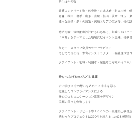
再生ほか多数
鉄筋コンクリート造・鉄骨造・在来木造・耐火木造、
青森・秋田・岩手・山形・宮城・新潟・茨木・埼玉・
様々な規模・多くの用途・実績エリアの広さ等、他の
持続可能・環境配慮設計にもいち早く、川崎SDGｓゴ
「木育」をテーマとした地域貢献イベント主催、他事務所
加えて、スタッフ全員カラーセラピスト
そしてそれぞれ、木育インストラクター・福祉住環境
クライアント・地域・利用者・居住者に寄り添うスキ
時を つなげる×いろどる 建築
古に学び × 今の想いを込めて × 未来を彩る
徹底したコンプライアンスによる
安心のコミュニケーション建築をデザイン
笑顔の日々を創造します
クライアント・リピート率１００％の一級建築士事務所
携わったプロジェクトは250件を超えました(23.9現在)