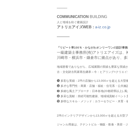
────
COMMUNICATION
BUILDING
人と地域を紡ぐ建築設計
アトリエアイズWEB：
a-iz.co.jp
────
『リピート率100％・かながわオンリーワンの設計事務
一級建築士事務所(有)アトリエアイズは
川崎市・横浜市・鎌倉市に拠点があり、多
地域密着でありながら、広域展開の実績も豊富な実績
古：文化財古民家再生継承～今：ヒアリング×クリエイ
❶ 多彩な実績：2坪の店舗から13,000㎡を超える大型
❷ 多才な専門性：商業・店舗・福祉・住宅系・公共施
❸ 多細な風土アプローチ：日本各地(20都府県以上)､
❹ 多采な貢献：持続可能性建築、地域域貢献イベント主
❺ 多咲なスキル・メソッド：カラーセラピー・木育・
2坪のインテリアデザインから13,000㎡を超える大型
ジャンル用途は、テナントビル・物販・飲食・美容・