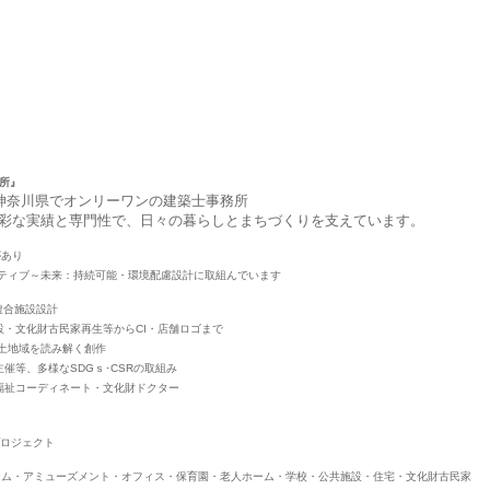
所』
、神奈川県でオンリーワンの建築士事務所
彩な実績と専門性で、日々の暮らしとまちづくりを支えています。
があり
ティブ～未来：持続可能・環境配慮設計に取組んでいます
複合施設設計
設・文化財古民家再生等からCI・店舗ロゴまで
風土地域を読み解く創作
催等、多様なSDGｓ･CSRの取組み
福祉コーディネート・文化財ドクター
プロジェクト
ジム・アミューズメント・オフィス・保育園・老人ホーム・学校・公共施設・住宅・文化財古民家