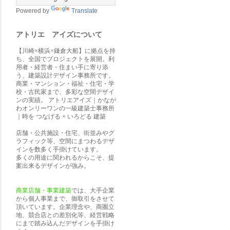
Powered by
Translate
アトリエ アイズについて
【川崎×横浜×鎌倉大船】に拠点を持
ち、全国でプロジェクトを展開。利
用者・経営者・住まい手に寄り添
う、建築設計デザイン事務所です。
商業・マンション・福祉・住宅・学
校・古民家まで、多彩な空間デザイ
ンの実績。 アトリエアイズ｜かなが
わオンリーワンの一級建築士事務所
｜時を つなげる × いろどる 建築
店舗・公共施設・住宅、街並みやグ
ラフィック等、空間にまつわるデザ
インを数多く手掛けています。
多くの用途に関われるからこそ、提
案出来るデザインが強み。
商業店舗・事業建築
では、大手企業
から個人事業まで、御取引をさせて
頂いています。企業理念や、商圏立
地、競合店との差別化等、経営戦略
にまで踏み込んだデザインを手掛け