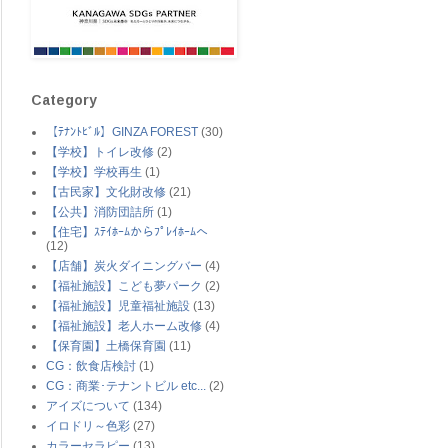
Category
【ﾃﾅﾝﾄﾋﾞﾙ】GINZA FOREST
(30)
【学校】トイレ改修
(2)
【学校】学校再生
(1)
【古民家】文化財改修
(21)
【公共】消防団詰所
(1)
【住宅】ｽﾃｲﾎｰﾑからﾌﾟﾚｲﾎｰﾑへ
(12)
【店舗】炭火ダイニングバー
(4)
【福祉施設】こども夢パーク
(2)
【福祉施設】児童福祉施設
(13)
【福祉施設】老人ホーム改修
(4)
【保育園】土橋保育園
(11)
CG：飲食店検討
(1)
CG：商業･テナントビル etc...
(2)
アイズについて
(134)
イロドリ～色彩
(27)
カラーセラピー
(13)