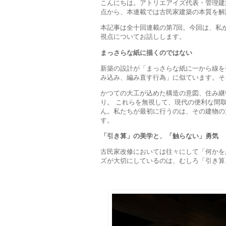
こんにちは。アトリエアイズ代表・管理建
点から、本連載では古民家建築の本質を解
本記事は全十回連載の第7回。今回は、私
視点についてお話しします。
まっさらな紙に描くのではない
新築の設計が「まっさらな紙に一から線を
み込み、編み直す行為」に似ています。そ
かつての大工が込めた構造の意図、住み継
り。 これらを無視して、現代の便利な間
ん。私たちが最初に行うのは、その建物の
す。
「引き算」の美学と、「触らない」勇気
古民家改修においては往々にして「何かを
ズが大切にしているのは、むしろ「引き算