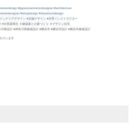
nteriordesign
#japaneseinteriordesigner
#architecture
nteriordesigner
#shopdesign
#showroomdesign
#インテリアデザイン
#店舗デザイン
#木育インストラクター
設計 #古民家再生 ＃建築家との家づくり ＃デザイン住宅
奈川県設計 #神奈川県建築設計 #横浜市 #横浜市設計 #横浜市建築設計
れていま
す