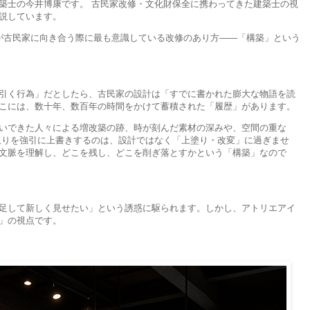
築士の今井博康です。 古民家改修・文化財保全に携わってきた建築士の視
説しています。
が古民家に向き合う際に最も意識している改修のあり方――「構築」という
引く行為」だとしたら、古民家の設計は「すでに書かれた膨大な物語を読
こには、数十年、数百年の時間をかけて蓄積された「履歴」があります。
いできた人々による増改築の跡、時が刻んだ素材の深みや、空間の重な
取りを強引に上書きするのは、設計ではなく「上塗り・改変」に過ぎませ
文脈を理解し、どこを残し、どこを削ぎ落とすかという「構築」なので
足して新しく見せたい」という誘惑に駆られます。しかし、アトリエアイ
」の視点です。