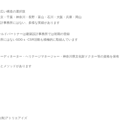
幅広い構造の選択肢
東京・千葉・神奈川・長野・富山・石川・大阪・兵庫・岡山
設計事務所にはない、多様な実績があります
ールドパートナーは建築設計事務所では初期の登録
にはないSDGｓ･CSR活動も積極的に取組んでいます
コーディネーター・ヘリテージマネージャー・神奈川県文化財ドクター等の資格を保有
ルとメソッドがあります
(有)アトリエアイズ