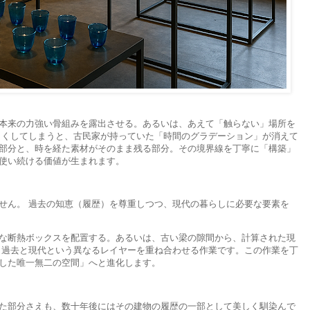
本来の力強い骨組みを露出させる。あるいは、あえて「触らない」場所を
しくしてしまうと、古民家が持っていた「時間のグラデーション」が消えて
部分と、時を経た素材がそのまま残る部分。その境界線を丁寧に「構築」
使い続ける価値が生まれます。
せん。 過去の知恵（履歴）を尊重しつつ、現代の暮らしに必要な要素を
な断熱ボックスを配置する。あるいは、古い梁の隙間から、計算された現
、過去と現代という異なるレイヤーを重ね合わせる作業です。この作業を丁
した唯一無二の空間」へと進化します。
た部分さえも、数十年後にはその建物の履歴の一部として美しく馴染んで