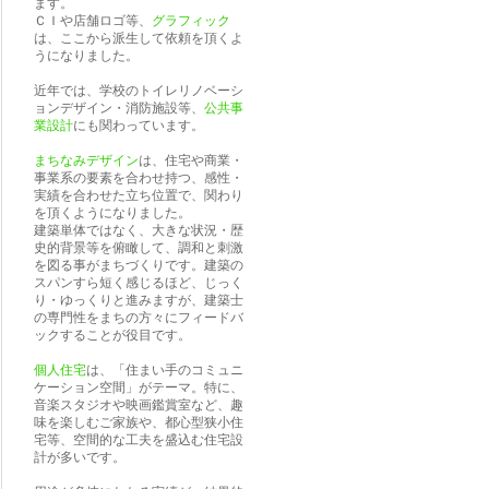
ます。
ＣＩや店舗ロゴ等、
グラフィック
は、ここから派生して依頼を頂くよ
うになりました。
近年では、学校のトイレリノベーシ
ョンデザイン・消防施設等、
公共事
業設計
にも関わっています。
まちなみデザイン
は、住宅や商業・
事業系の要素を合わせ持つ、感性・
実績を合わせた立ち位置で、関わり
を頂くようになりました。
建築単体ではなく、大きな状況・歴
史的背景等を俯瞰して、調和と刺激
を図る事がまちづくりです。建築の
スパンすら短く感じるほど、じっく
り・ゆっくりと進みますが、建築士
の専門性をまちの方々にフィードバ
ックすることが役目です。
個人住宅
は、「住まい手のコミュニ
ケーション空間」がテーマ。特に、
音楽スタジオや映画鑑賞室など、趣
味を楽しむご家族や、都心型狭小住
宅等、空間的な工夫を盛込む住宅設
計が多いです。