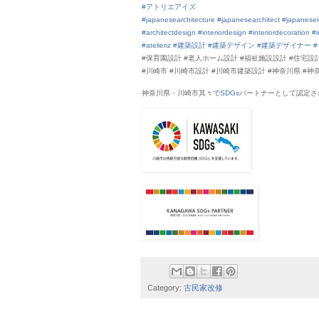
#アトリエアイズ
#japanesearchitecture
#japanesearchitect
#japanesei
#architectdesign
#interiordesign
#interiordecoration
#i
#atelieriz
#建築設計
#建築デザイン
#建築デザイナー
#保育園設計 #老人ホーム設計 #福祉施設設計 #住宅
#川崎市 #川崎市設計 #川崎市建築設計 #神奈川県 #神
神奈川県・川崎市其々で
SDGs
パートナーとして認定さ
Category:
古民家改修