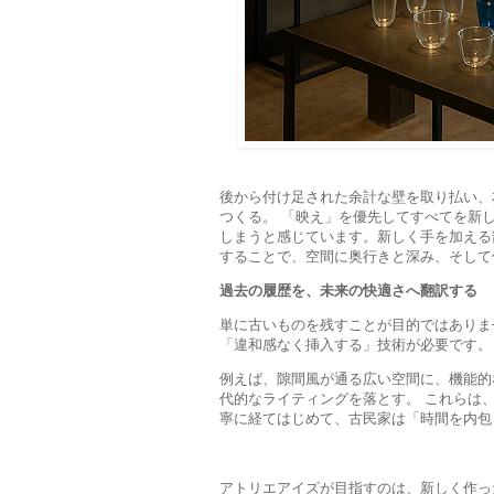
後から付け足された余計な壁を取り払い、
つくる。 「映え」を優先してすべてを新
しまうと感じています。新しく手を加える
することで、空間に奥行きと深み、そして
過去の履歴を、未来の快適さへ翻訳する
単に古いものを残すことが目的ではありま
「違和感なく挿入する」技術が必要です。
例えば、隙間風が通る広い空間に、機能的
代的なライティングを落とす。 これらは
寧に経てはじめて、古民家は「時間を内包
アトリエアイズが目指すのは、新しく作っ