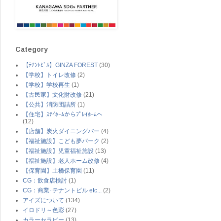
Category
【ﾃﾅﾝﾄﾋﾞﾙ】GINZA FOREST
(30)
【学校】トイレ改修
(2)
【学校】学校再生
(1)
【古民家】文化財改修
(21)
【公共】消防団詰所
(1)
【住宅】ｽﾃｲﾎｰﾑからﾌﾟﾚｲﾎｰﾑへ
(12)
【店舗】炭火ダイニングバー
(4)
【福祉施設】こども夢パーク
(2)
【福祉施設】児童福祉施設
(13)
【福祉施設】老人ホーム改修
(4)
【保育園】土橋保育園
(11)
CG：飲食店検討
(1)
CG：商業･テナントビル etc...
(2)
アイズについて
(134)
イロドリ～色彩
(27)
カラーセラピー
(13)