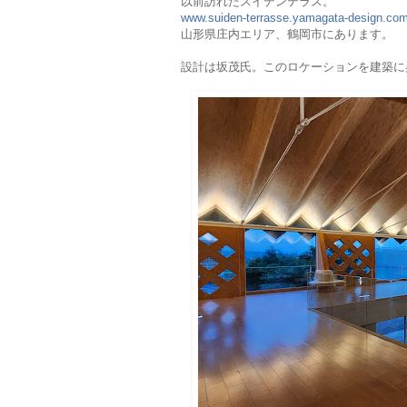
以前訪れたスイデンテラス。
www.suiden-terrasse.yamagata-design.co
山形県庄内エリア、鶴岡市にあります。
設計は坂茂氏。このロケーションを建築に