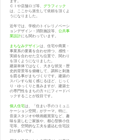
ます。
ＣＩや店舗ロゴ等、
グラフィック
は、ここから派生して依頼を頂くよ
うになりました。
近年では、学校のトイレリノベーシ
ョンデザイン・消防施設等、
公共事
業設計
にも関わっています。
まちなみデザイン
は、住宅や商業・
事業系の要素を合わせ持つ、感性・
実績を合わせた立ち位置で、関わり
を頂くようになりました。
建築単体ではなく、大きな状況・歴
史的背景等を俯瞰して、調和と刺激
を図る事がまちづくりです。建築の
スパンすら短く感じるほど、じっく
り・ゆっくりと進みますが、建築士
の専門性をまちの方々にフィードバ
ックすることが役目です。
個人住宅
は、「住まい手のコミュニ
ケーション空間」がテーマ。特に、
音楽スタジオや映画鑑賞室など、趣
味を楽しむご家族や、都心型狭小住
宅等、空間的な工夫を盛込む住宅設
計が多いです。