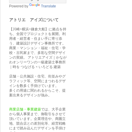
Powered by
Translate
アトリエ アイズについて
【川崎×横浜×鎌倉大船】に拠点を持
ち、全国でプロジェクトを展開。利
用者・経営者・住まい手に寄り添
う、建築設計デザイン事務所です。
商業・マンション・福祉・住宅・学
校・古民家まで、多彩な空間デザイ
ンの実績。 アトリエアイズ｜かなが
わオンリーワンの一級建築士事務所
｜時を つなげる × いろどる 建築
店舗・公共施設・住宅、街並みやグ
ラフィック等、空間にまつわるデザ
インを数多く手掛けています。
多くの用途に関われるからこそ、提
案出来るデザインが強み。
商業店舗・事業建築
では、大手企業
から個人事業まで、御取引をさせて
頂いています。企業理念や、商圏立
地、競合店との差別化等、経営戦略
にまで踏み込んだデザインを手掛け