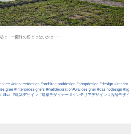
は、一面緑の稲ではないかと････
chitec
#architectdesign
#architectanddesign
#shopdesign
#design
#interior
designer
#interiordesigners
#walldecoration
#walldesigner
#casinodesign
#lig
ht
#hart
#建築デザイン
#建築デザイナー
#インテリアデザイン
#店舗デザイ