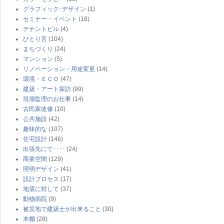
グラフィック･デザイン
(1)
セミナー・イベント
(18)
テナントビル
(4)
ひとり言
(104)
まちづくり
(24)
マンション
(5)
リノベーション・用途変更
(14)
環境・ＥＣＯ
(47)
建築・アート探訪
(99)
現場監理のお仕事
(14)
古民家改修
(10)
公共施設
(42)
趣味的な
(107)
住宅設計
(146)
出張先にて････
(24)
商業空間
(129)
照明デザイン
(41)
設計プロセス
(17)
地震に対して
(37)
動物病院
(9)
被災地で建築士が出来ること
(30)
本棚
(28)