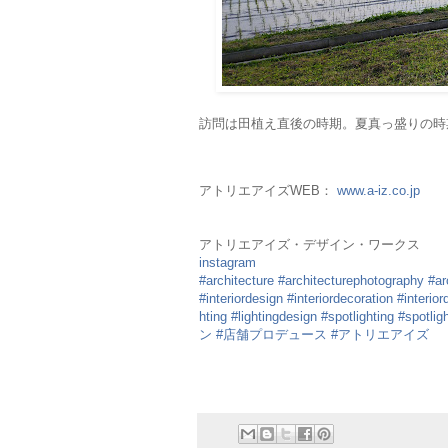
訪問は田植え直後の時期。夏真っ盛りの時期
アトリエアイズWEB：
www.a-iz.co.jp
アトリエアイズ・デザイン・ワークス
instagram
#architecture
#architecturephotography
#ar
#interiordesign
#interiordecoration
#interior
hting
#lightingdesign
#spotlighting
#spotlig
ン
#店舗プロデュース
#アトリエアイズ