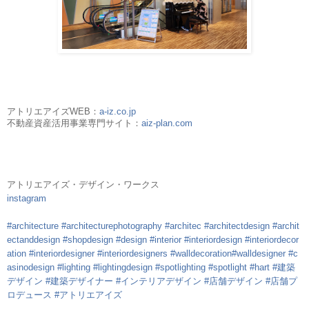
アトリエアイズWEB：
a-iz.co.jp
不動産資産活用事業専門サイト：
aiz-plan.com
アトリエアイズ・デザイン・ワークス
instagram
#architecture
#architecturephotography
#architec
#architectdesign
#archit
ectanddesign
#shopdesign
#design
#interior
#interiordesign
#interiordecor
ation
#interiordesigner
#interiordesigners
#walldecoration
#walldesigner
#c
asinodesign
#lighting
#lightingdesign
#spotlighting
#spotlight
#hart
#建築
デザイン
#建築デザイナー
#インテリアデザイン
#店舗デザイン
#店舗プ
ロデュース
#アトリエアイズ