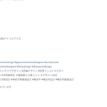
(有)アトリエアイズ
nteriordesign
#japaneseinteriordesigner
#architecture
nteriordesigner
#shopdesign
#showroomdesign
#インテリアデザイン
#店舗デザイン
#木育インストラクター
設計 #古民家再生 ＃建築家との家づくり ＃デザイン住宅
奈川県設計 #神奈川県建築設計 #横浜市 #横浜市設計 #横浜市建築設計
れていま
す