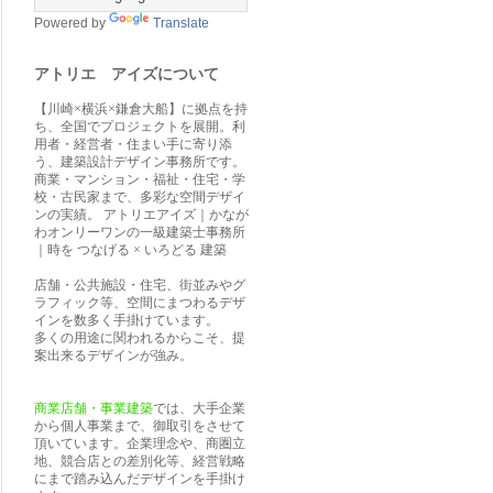
Powered by
Translate
アトリエ アイズについて
【川崎×横浜×鎌倉大船】に拠点を持
ち、全国でプロジェクトを展開。利
用者・経営者・住まい手に寄り添
う、建築設計デザイン事務所です。
商業・マンション・福祉・住宅・学
校・古民家まで、多彩な空間デザイ
ンの実績。 アトリエアイズ｜かなが
わオンリーワンの一級建築士事務所
｜時を つなげる × いろどる 建築
店舗・公共施設・住宅、街並みやグ
ラフィック等、空間にまつわるデザ
インを数多く手掛けています。
多くの用途に関われるからこそ、提
案出来るデザインが強み。
商業店舗・事業建築
では、大手企業
から個人事業まで、御取引をさせて
頂いています。企業理念や、商圏立
地、競合店との差別化等、経営戦略
にまで踏み込んだデザインを手掛け