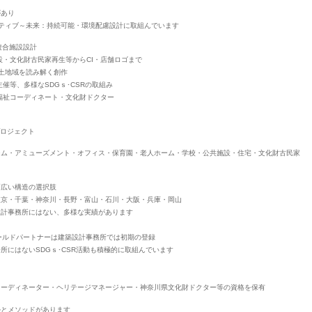
があり
ティブ～未来：持続可能・環境配慮設計に取組んでいます
複合施設設計
設・文化財古民家再生等からCI・店舗ロゴまで
風土地域を読み解く創作
催等、多様なSDGｓ･CSRの取組み
福祉コーディネート・文化財ドクター
プロジェクト
ジム・アミューズメント・オフィス・保育園・老人ホーム・学校・公共施設・住宅・文化財古民家
幅広い構造の選択肢
東京・千葉・神奈川・長野・富山・石川・大阪・兵庫・岡山
設計事務所にはない、多様な実績があります
ールドパートナーは建築設計事務所では初期の登録
にはないSDGｓ･CSR活動も積極的に取組んでいます
コーディネーター・ヘリテージマネージャー・神奈川県文化財ドクター等の資格を保有
ルとメソッドがあります