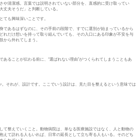
さや清潔感。言葉では説明されていない部分を、直感的に受け取ってい
大丈夫そうだ」と判断している。
とても興味深いことです。
身であるはずなのに、その手前の段階で、すでに選別が始まっているから
どれだけ想いを持って取り組んでいても、その入口にある印象が不安を与
肢から外れてしまう。
であることが伝わる前に、“選ばれない理由”がつくられてしまうこともあ
何か。それが、設計です。ここでいう設計は、見た目を整えるという意味では
して整えていくこと。動物病院は、単なる医療施設ではなく、人と動物の
抱えて訪れる人もいれば、日常の延長として立ち寄る人もいる。そのどち