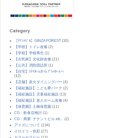
Category
【ﾃﾅﾝﾄﾋﾞﾙ】GINZA FOREST
(30)
【学校】トイレ改修
(2)
【学校】学校再生
(1)
【古民家】文化財改修
(21)
【公共】消防団詰所
(1)
【住宅】ｽﾃｲﾎｰﾑからﾌﾟﾚｲﾎｰﾑへ
(12)
【店舗】炭火ダイニングバー
(4)
【福祉施設】こども夢パーク
(2)
【福祉施設】児童福祉施設
(13)
【福祉施設】老人ホーム改修
(4)
【保育園】土橋保育園
(11)
CG：飲食店検討
(1)
CG：商業･テナントビル etc...
(2)
アイズについて
(134)
イロドリ～色彩
(27)
カラーセラピー
(13)