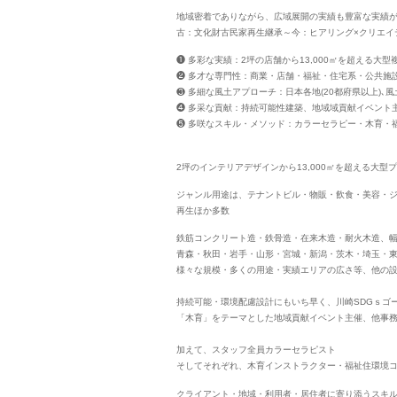
地域密着でありながら、広域展開の実績も豊富な実績
古：文化財古民家再生継承～今：ヒアリング×クリエイ
❶ 多彩な実績：2坪の店舗から13,000㎡を超える大型
❷ 多才な専門性：商業・店舗・福祉・住宅系・公共施
❸ 多細な風土アプローチ：日本各地(20都府県以上)､
❹ 多采な貢献：持続可能性建築、地域域貢献イベント主
❺ 多咲なスキル・メソッド：カラーセラピー・木育・
2坪のインテリアデザインから13,000㎡を超える大型
ジャンル用途は、テナントビル・物販・飲食・美容・
再生ほか多数
鉄筋コンクリート造・鉄骨造・在来木造・耐火木造、
青森・秋田・岩手・山形・宮城・新潟・茨木・埼玉・
様々な規模・多くの用途・実績エリアの広さ等、他の
持続可能・環境配慮設計にもいち早く、川崎SDGｓゴ
「木育」をテーマとした地域貢献イベント主催、他事務所
加えて、スタッフ全員カラーセラピスト
そしてそれぞれ、木育インストラクター・福祉住環境
クライアント・地域・利用者・居住者に寄り添うスキ