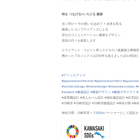
時を つなげる×いろどる 建築
古に学び × 今の想いを込めて × 未来を彩る
徹底したコンプライアンスによる
安心のコミュニケーション建築をデザイン
笑顔の日々を創造します
クライアント・リピート率１００％の一級建築士事務所
携わったプロジェクトは250件を超えました(23.9現在)
#アトリエアイズ
#japanesearchitecture
#japanesearchitect
#japanesei
#architectdesign
#interiordesign
#interiordecoration
#i
#atelieriz
#建築設計
#建築デザイン
#建築デザイナー
#保育園設計 #老人ホーム設計 #福祉施設設計 #住宅
#川崎市 #川崎市設計 #川崎市建築設計 #神奈川県 #神
神奈川県・川崎市其々で
SDGs
パートナーとして認定さ