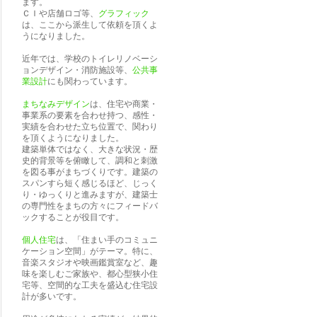
ます。
ＣＩや店舗ロゴ等、
グラフィック
は、ここから派生して依頼を頂くよ
うになりました。
近年では、学校のトイレリノベーシ
ョンデザイン・消防施設等、
公共事
業設計
にも関わっています。
まちなみデザイン
は、住宅や商業・
事業系の要素を合わせ持つ、感性・
実績を合わせた立ち位置で、関わり
を頂くようになりました。
建築単体ではなく、大きな状況・歴
史的背景等を俯瞰して、調和と刺激
を図る事がまちづくりです。建築の
スパンすら短く感じるほど、じっく
り・ゆっくりと進みますが、建築士
の専門性をまちの方々にフィードバ
ックすることが役目です。
個人住宅
は、「住まい手のコミュニ
ケーション空間」がテーマ。特に、
音楽スタジオや映画鑑賞室など、趣
味を楽しむご家族や、都心型狭小住
宅等、空間的な工夫を盛込む住宅設
計が多いです。