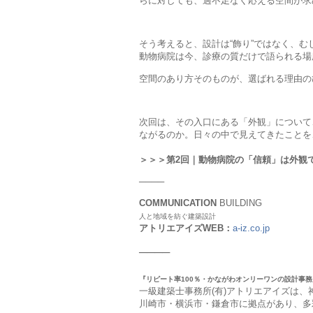
らに対しても、過不足なく応える空間が求
そう考えると、設計は“飾り”ではなく、む
動物病院は今、診療の質だけで語られる場
空間のあり方そのものが、選ばれる理由の
次回は、その入口にある「外観」について
ながるのか。日々の中で見えてきたことを
＞＞＞第2回｜動物病院の「信頼」は外観
────
COMMUNICATION
BUILDING
人と地域を紡ぐ建築設計
アトリエアイズWEB：
a-iz.co.jp
────
『リピート率100％・かながわオンリーワンの設計事務
一級建築士事務所(有)アトリエアイズは
川崎市・横浜市・鎌倉市に拠点があり、多