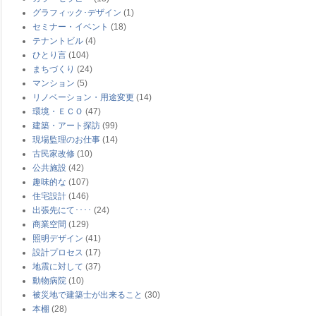
グラフィック･デザイン
(1)
セミナー・イベント
(18)
テナントビル
(4)
ひとり言
(104)
まちづくり
(24)
マンション
(5)
リノベーション・用途変更
(14)
環境・ＥＣＯ
(47)
建築・アート探訪
(99)
現場監理のお仕事
(14)
古民家改修
(10)
公共施設
(42)
趣味的な
(107)
住宅設計
(146)
出張先にて････
(24)
商業空間
(129)
照明デザイン
(41)
設計プロセス
(17)
地震に対して
(37)
動物病院
(10)
被災地で建築士が出来ること
(30)
本棚
(28)