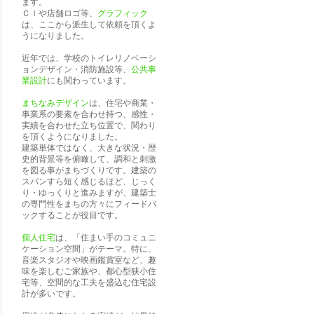
ます。
ＣＩや店舗ロゴ等、
グラフィック
は、ここから派生して依頼を頂くよ
うになりました。
近年では、学校のトイレリノベーシ
ョンデザイン・消防施設等、
公共事
業設計
にも関わっています。
まちなみデザイン
は、住宅や商業・
事業系の要素を合わせ持つ、感性・
実績を合わせた立ち位置で、関わり
を頂くようになりました。
建築単体ではなく、大きな状況・歴
史的背景等を俯瞰して、調和と刺激
を図る事がまちづくりです。建築の
スパンすら短く感じるほど、じっく
り・ゆっくりと進みますが、建築士
の専門性をまちの方々にフィードバ
ックすることが役目です。
個人住宅
は、「住まい手のコミュニ
ケーション空間」がテーマ。特に、
音楽スタジオや映画鑑賞室など、趣
味を楽しむご家族や、都心型狭小住
宅等、空間的な工夫を盛込む住宅設
計が多いです。