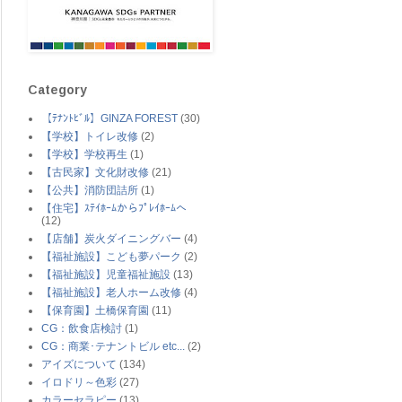
Category
【ﾃﾅﾝﾄﾋﾞﾙ】GINZA FOREST
(30)
【学校】トイレ改修
(2)
【学校】学校再生
(1)
【古民家】文化財改修
(21)
【公共】消防団詰所
(1)
【住宅】ｽﾃｲﾎｰﾑからﾌﾟﾚｲﾎｰﾑへ
(12)
【店舗】炭火ダイニングバー
(4)
【福祉施設】こども夢パーク
(2)
【福祉施設】児童福祉施設
(13)
【福祉施設】老人ホーム改修
(4)
【保育園】土橋保育園
(11)
CG：飲食店検討
(1)
CG：商業･テナントビル etc...
(2)
アイズについて
(134)
イロドリ～色彩
(27)
カラーセラピー
(13)