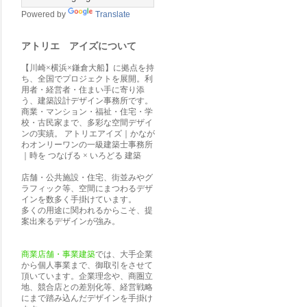
Powered by
Translate
アトリエ アイズについて
【川崎×横浜×鎌倉大船】に拠点を持
ち、全国でプロジェクトを展開。利
用者・経営者・住まい手に寄り添
う、建築設計デザイン事務所です。
商業・マンション・福祉・住宅・学
校・古民家まで、多彩な空間デザイ
ンの実績。 アトリエアイズ｜かなが
わオンリーワンの一級建築士事務所
｜時を つなげる × いろどる 建築
店舗・公共施設・住宅、街並みやグ
ラフィック等、空間にまつわるデザ
インを数多く手掛けています。
多くの用途に関われるからこそ、提
案出来るデザインが強み。
商業店舗・事業建築
では、大手企業
から個人事業まで、御取引をさせて
頂いています。企業理念や、商圏立
地、競合店との差別化等、経営戦略
にまで踏み込んだデザインを手掛け