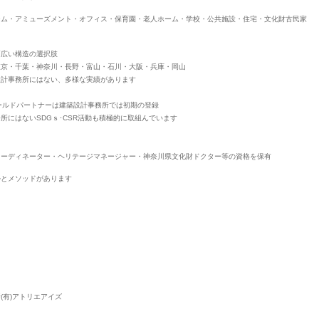
ジム・アミューズメント・オフィス・保育園・老人ホーム・学校・公共施設・住宅・文化財古民家
幅広い構造の選択肢
東京・千葉・神奈川・長野・富山・石川・大阪・兵庫・岡山
設計事務所にはない、多様な実績があります
ールドパートナーは建築設計事務所では初期の登録
にはないSDGｓ･CSR活動も積極的に取組んでいます
コーディネーター・ヘリテージマネージャー・神奈川県文化財ドクター等の資格を保有
ルとメソッドがあります
(有)アトリエアイズ