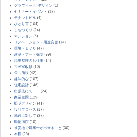
グラフィック･デザイン
(1)
セミナー・イベント
(18)
テナントビル
(4)
ひとり言
(104)
まちづくり
(24)
マンション
(5)
リノベーション・用途変更
(14)
環境・ＥＣＯ
(47)
建築・アート探訪
(99)
現場監理のお仕事
(14)
古民家改修
(10)
公共施設
(42)
趣味的な
(107)
住宅設計
(146)
出張先にて････
(24)
商業空間
(129)
照明デザイン
(41)
設計プロセス
(17)
地震に対して
(37)
動物病院
(10)
被災地で建築士が出来ること
(30)
本棚
(28)