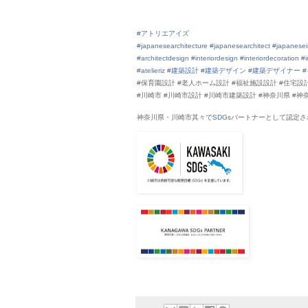
#アトリエアイズ
#japanesearchitecture
#japanesearchitect
#japanesei
#architectdesign
#interiordesign
#interiordecoration
#i
#atelieriz
#建築設計
#建築デザイン
#建築デザイナー
#保育園設計 #老人ホーム設計 #福祉施設設計 #住宅
#川崎市 #川崎市設計 #川崎市建築設計 #神奈川県 #神
神奈川県・川崎市其々で
SDGs
パートナーとして認定さ