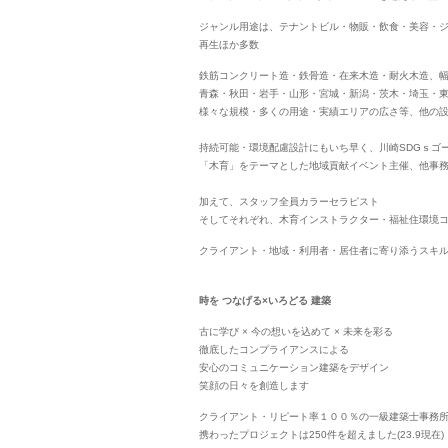
ジャンル用途は、テナントビル・物販・飲食・美容・
再生ほか多数
鉄筋コンクリート造・鉄骨造・在来木造・耐火木造、
青森・秋田・岩手・山形・宮城・新潟・茨木・埼玉・
様々な規模・多くの用途・実績エリアの広さ等、他の
持続可能・環境配慮設計にもいち早く、川崎SDGｓゴ
「木育」をテーマとした地域貢献イベント主催、他事務所
加えて、スタッフ全員カラーセラピスト
そしてそれぞれ、木育インストラクター・福祉住環境
クライアント・地域・利用者・居住者に寄り添うスキ
時を つなげる×いろどる 建築
古に学び × 今の想いを込めて × 未来を彩る
徹底したコンプライアンスによる
安心のコミュニケーション建築をデザイン
笑顔の日々を創造します
クライアント・リピート率１００％の一級建築士事務所
携わったプロジェクトは250件を超えました(23.9現在)