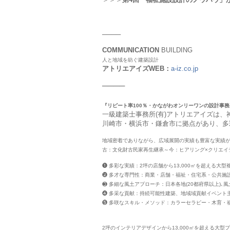
────
COMMUNICATION
BUILDING
人と地域を紡ぐ建築設計
アトリエアイズWEB：
a-iz.co.jp
────
『リピート率100％・かながわオンリーワンの設計事務
一級建築士事務所(有)アトリエアイズは
川崎市・横浜市・鎌倉市に拠点があり、多
地域密着でありながら、広域展開の実績も豊富な実績
古：文化財古民家再生継承～今：ヒアリング×クリエイ
❶ 多彩な実績：2坪の店舗から13,000㎡を超える大型
❷ 多才な専門性：商業・店舗・福祉・住宅系・公共施
❸ 多細な風土アプローチ：日本各地(20都府県以上)､
❹ 多采な貢献：持続可能性建築、地域域貢献イベント主
❺ 多咲なスキル・メソッド：カラーセラピー・木育・
2坪のインテリアデザインから13,000㎡を超える大型