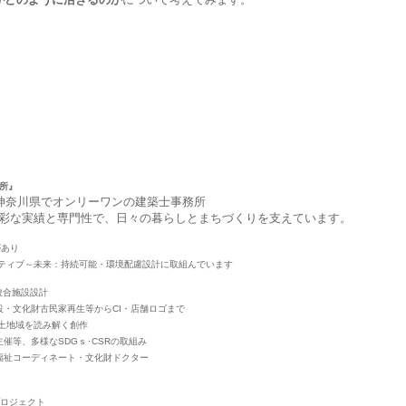
所』
、神奈川県でオンリーワンの建築士事務所
彩な実績と専門性で、日々の暮らしとまちづくりを支えています。
があり
ティブ～未来：持続可能・環境配慮設計に取組んでいます
複合施設設計
設・文化財古民家再生等からCI・店舗ロゴまで
風土地域を読み解く創作
催等、多様なSDGｓ･CSRの取組み
福祉コーディネート・文化財ドクター
プロジェクト