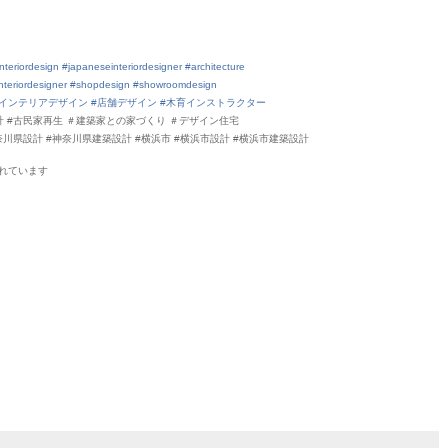
nteriordesign
#japaneseinteriordesigner
#architecture
nteriordesigner
#shopdesign
#showroomdesign
#インテリアデザイン
#店舗デザイン
#木育インストラクター
設計 #古民家再生 ＃建築家との家づくり ＃デザイン住宅
奈川県設計 #神奈川県建築設計 #横浜市 #横浜市設計 #横浜市建築設計
れていま
す