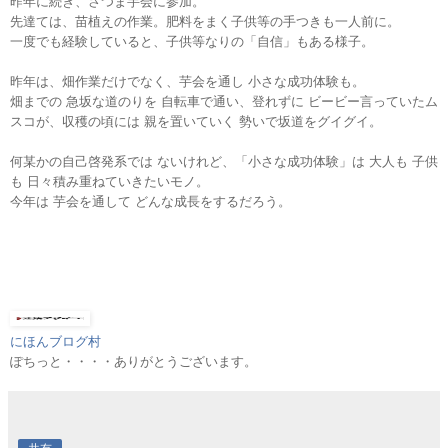
昨年に続き、さつま芋会に参加。
先達ては、苗植えの作業。肥料をまく子供等の手つきも一人前に。
一度でも経験していると、子供等なりの「自信」もある様子。
昨年は、畑作業だけでなく、芋会を通し 小さな成功体験も。
畑までの 急坂な道のりを 自転車で通い、登れずに ビービー言っていたム
スコが、収穫の頃には 親を置いていく 勢いで坂道をグイグイ。
何某かの自己啓発系では ないけれど、「小さな成功体験」は 大人も 子供
も 日々積み重ねていきたいモノ。
今年は 芋会を通して どんな成長をするだろう。
にほんブログ村
ぽちっと・・・・ありがとうございます。