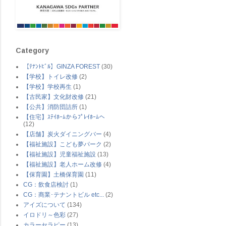
Category
【ﾃﾅﾝﾄﾋﾞﾙ】GINZA FOREST
(30)
【学校】トイレ改修
(2)
【学校】学校再生
(1)
【古民家】文化財改修
(21)
【公共】消防団詰所
(1)
【住宅】ｽﾃｲﾎｰﾑからﾌﾟﾚｲﾎｰﾑへ
(12)
【店舗】炭火ダイニングバー
(4)
【福祉施設】こども夢パーク
(2)
【福祉施設】児童福祉施設
(13)
【福祉施設】老人ホーム改修
(4)
【保育園】土橋保育園
(11)
CG：飲食店検討
(1)
CG：商業･テナントビル etc...
(2)
アイズについて
(134)
イロドリ～色彩
(27)
カラーセラピー
(13)