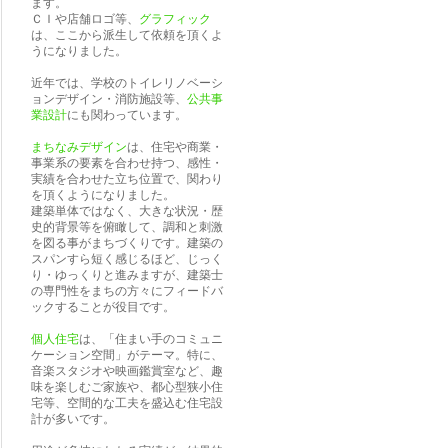
ます。
ＣＩや店舗ロゴ等、
グラフィック
は、ここから派生して依頼を頂くよ
うになりました。
近年では、学校のトイレリノベーシ
ョンデザイン・消防施設等、
公共事
業設計
にも関わっています。
まちなみデザイン
は、住宅や商業・
事業系の要素を合わせ持つ、感性・
実績を合わせた立ち位置で、関わり
を頂くようになりました。
建築単体ではなく、大きな状況・歴
史的背景等を俯瞰して、調和と刺激
を図る事がまちづくりです。建築の
スパンすら短く感じるほど、じっく
り・ゆっくりと進みますが、建築士
の専門性をまちの方々にフィードバ
ックすることが役目です。
個人住宅
は、「住まい手のコミュニ
ケーション空間」がテーマ。特に、
音楽スタジオや映画鑑賞室など、趣
味を楽しむご家族や、都心型狭小住
宅等、空間的な工夫を盛込む住宅設
計が多いです。