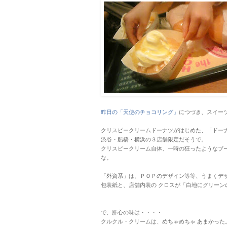
昨日の「天使のチョコリング」
につづき、スイーツ
クリスピークリームドーナツがはじめた、「ドー
渋谷・船橋・横浜の３店舗限定だそうで。
クリスピークリーム自体、一時の狂ったようなブ
な。
「外資系」は、ＰＯＰのデザイン等等、うまくデ
包装紙と、店舗内装の クロスが「白地にグリーン
で、肝心の味は・・・・
クルクル・クリームは、めちゃめちゃ あまかった