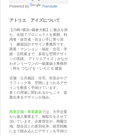
Powered by
Translate
アトリエ アイズについて
【川崎×横浜×鎌倉大船】に拠点を持
ち、全国でプロジェクトを展開。利
用者・経営者・住まい手に寄り添
う、建築設計デザイン事務所です。
商業・マンション・福祉・住宅・学
校・古民家まで、多彩な空間デザイ
ンの実績。 アトリエアイズ｜かなが
わオンリーワンの一級建築士事務所
｜時を つなげる × いろどる 建築
店舗・公共施設・住宅、街並みやグ
ラフィック等、空間にまつわるデザ
インを数多く手掛けています。
多くの用途に関われるからこそ、提
案出来るデザインが強み。
商業店舗・事業建築
では、大手企業
から個人事業まで、御取引をさせて
頂いています。企業理念や、商圏立
地、競合店との差別化等、経営戦略
にまで踏み込んだデザインを手掛け