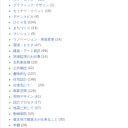
グラフィック･デザイン
(1)
セミナー・イベント
(18)
テナントビル
(4)
ひとり言
(104)
まちづくり
(24)
マンション
(5)
リノベーション・用途変更
(14)
環境・ＥＣＯ
(47)
建築・アート探訪
(99)
現場監理のお仕事
(14)
古民家改修
(10)
公共施設
(42)
趣味的な
(107)
住宅設計
(146)
出張先にて････
(24)
商業空間
(129)
照明デザイン
(41)
設計プロセス
(17)
地震に対して
(37)
動物病院
(10)
被災地で建築士が出来ること
(30)
本棚
(28)