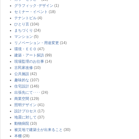
グラフィック･デザイン
(1)
セミナー・イベント
(18)
テナントビル
(4)
ひとり言
(104)
まちづくり
(24)
マンション
(5)
リノベーション・用途変更
(14)
環境・ＥＣＯ
(47)
建築・アート探訪
(99)
現場監理のお仕事
(14)
古民家改修
(10)
公共施設
(42)
趣味的な
(107)
住宅設計
(146)
出張先にて････
(24)
商業空間
(129)
照明デザイン
(41)
設計プロセス
(17)
地震に対して
(37)
動物病院
(10)
被災地で建築士が出来ること
(30)
本棚
(28)