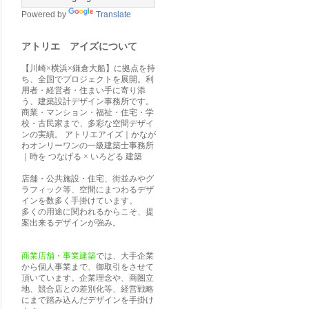
Powered by
Translate
アトリエ アイズについて
【川崎×横浜×鎌倉大船】に拠点を持
ち、全国でプロジェクトを展開。利
用者・経営者・住まい手に寄り添
う、建築設計デザイン事務所です。
商業・マンション・福祉・住宅・学
校・古民家まで、多彩な空間デザイ
ンの実績。 アトリエアイズ｜かなが
わオンリーワンの一級建築士事務所
｜時を つなげる × いろどる 建築
店舗・公共施設・住宅、街並みやグ
ラフィック等、空間にまつわるデザ
インを数多く手掛けています。
多くの用途に関われるからこそ、提
案出来るデザインが強み。
商業店舗・事業建築
では、大手企業
から個人事業まで、御取引をさせて
頂いています。企業理念や、商圏立
地、競合店との差別化等、経営戦略
にまで踏み込んだデザインを手掛け