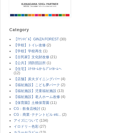
Category
【ﾃﾅﾝﾄﾋﾞﾙ】GINZA FOREST
(30)
【学校】トイレ改修
(2)
【学校】学校再生
(1)
【古民家】文化財改修
(21)
【公共】消防団詰所
(1)
【住宅】ｽﾃｲﾎｰﾑからﾌﾟﾚｲﾎｰﾑへ
(12)
【店舗】炭火ダイニングバー
(4)
【福祉施設】こども夢パーク
(2)
【福祉施設】児童福祉施設
(13)
【福祉施設】老人ホーム改修
(4)
【保育園】土橋保育園
(11)
CG：飲食店検討
(1)
CG：商業･テナントビル etc...
(2)
アイズについて
(134)
イロドリ～色彩
(27)
カラーセラピー
(13)