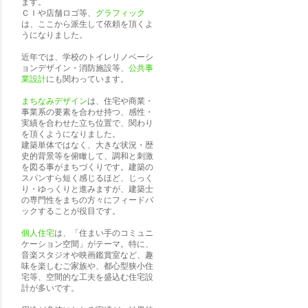
ます。
ＣＩや店舗ロゴ等、
グラフィック
は、ここから派生して依頼を頂くよ
うになりました。
近年では、学校のトイレリノベーシ
ョンデザイン・消防施設等、
公共事
業設計
にも関わっています。
まちなみデザイン
は、住宅や商業・
事業系の要素を合わせ持つ、感性・
実績を合わせた立ち位置で、関わり
を頂くようになりました。
建築単体ではなく、大きな状況・歴
史的背景等を俯瞰して、調和と刺激
を図る事がまちづくりです。建築の
スパンすら短く感じるほど、じっく
り・ゆっくりと進みますが、建築士
の専門性をまちの方々にフィードバ
ックすることが役目です。
個人住宅
は、「住まい手のコミュニ
ケーション空間」がテーマ。特に、
音楽スタジオや映画鑑賞室など、趣
味を楽しむご家族や、都心型狭小住
宅等、空間的な工夫を盛込む住宅設
計が多いです。