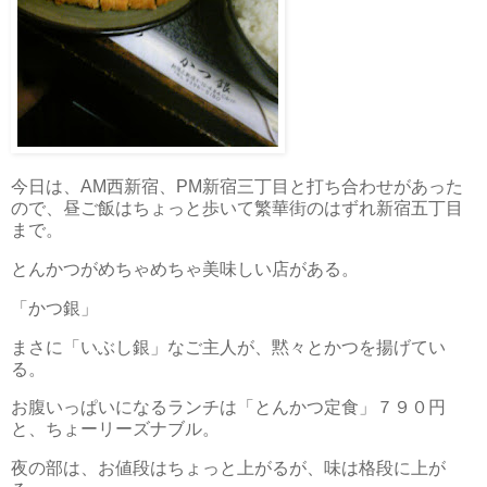
今日は、AM西新宿、PM新宿三丁目と打ち合わせがあった
ので、昼ご飯はちょっと歩いて繁華街のはずれ新宿五丁目
まで。
とんかつがめちゃめちゃ美味しい店がある。
「かつ銀」
まさに「いぶし銀」なご主人が、黙々とかつを揚げてい
る。
お腹いっぱいになるランチは「とんかつ定食」７９０円
と、ちょーリーズナブル。
夜の部は、お値段はちょっと上がるが、味は格段に上が