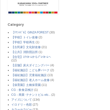
Category
【ﾃﾅﾝﾄﾋﾞﾙ】GINZA FOREST
(30)
【学校】トイレ改修
(2)
【学校】学校再生
(1)
【古民家】文化財改修
(21)
【公共】消防団詰所
(1)
【住宅】ｽﾃｲﾎｰﾑからﾌﾟﾚｲﾎｰﾑへ
(12)
【店舗】炭火ダイニングバー
(4)
【福祉施設】こども夢パーク
(2)
【福祉施設】児童福祉施設
(13)
【福祉施設】老人ホーム改修
(4)
【保育園】土橋保育園
(11)
CG：飲食店検討
(1)
CG：商業･テナントビル etc...
(2)
アイズについて
(134)
イロドリ～色彩
(27)
カラーセラピー
(13)