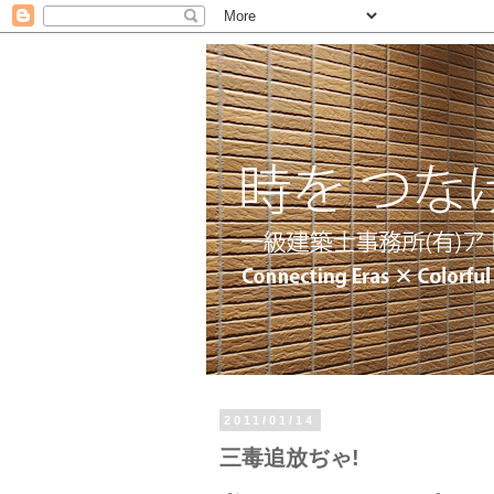
2011/01/14
三毒追放ぢゃ!