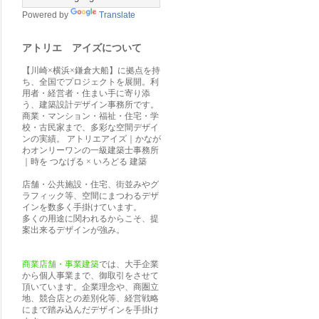
Powered by
Translate
アトリエ アイズについて
【川崎×横浜×鎌倉大船】に拠点を持
ち、全国でプロジェクトを展開。利
用者・経営者・住まい手に寄り添
う、建築設計デザイン事務所です。
商業・マンション・福祉・住宅・学
校・古民家まで、多彩な空間デザイ
ンの実績。 アトリエアイズ｜かなが
わオンリーワンの一級建築士事務所
｜時を つなげる × いろどる 建築
店舗・公共施設・住宅、街並みやグ
ラフィック等、空間にまつわるデザ
インを数多く手掛けています。
多くの用途に関われるからこそ、提
案出来るデザインが強み。
商業店舗・事業建築
では、大手企業
から個人事業まで、御取引をさせて
頂いています。企業理念や、商圏立
地、競合店との差別化等、経営戦略
にまで踏み込んだデザインを手掛け