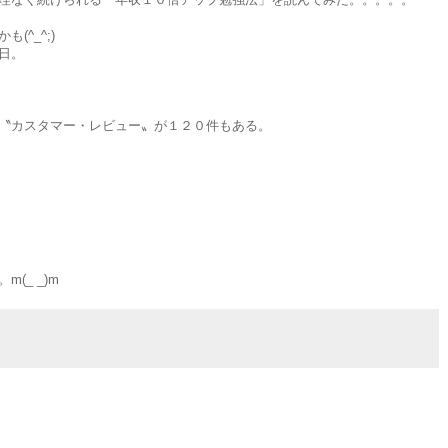
^_^;)
日。
〝カスタマー・レビュー〟が１２０件もある。
(_ _)m