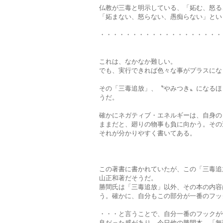
仏教が三毒と明示している、「妬む、怒る
「妬まない、怒らない、愚痴らない」とい
・・・・・・・・・・・・・・・・・・・
これは、なかなか難しい。
でも、実行できれば色々な事がプラスにな
その「三毒追放」、〝やみつき〟になるほ
うだ。
確かにネガティブ・エネルギーは、自身の
ままだと、廻りの物事も負に向かう。その
それが分かりやすく書いてある。
この著書に書かれていたが、この「三毒追
山正和著だそうだ。
勝間氏は「三毒追放」以外、その本の内容は
う。確かに、自分もこの部分が一番のフックだ
・・・と言うことで、自分一番のフックが
良だった感があり、今日他の勝間本、「無