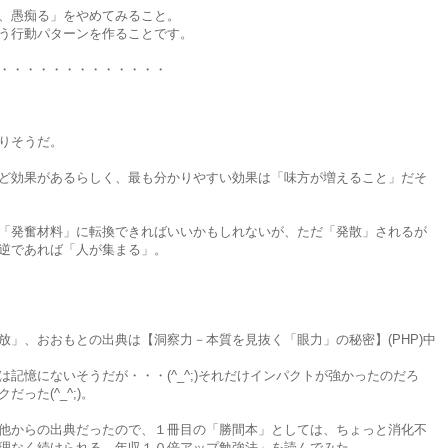
、愚痴る」をやめてみること。
う行動パターンを作ることです。
・・・・・・・・・・・・・
りそうだ。
ど効果があるらしく、最も分かりやすい効果は「味方が増えること」だそ
「発奮材料」に転換できればいいかもしれないが、ただ「発散」されるが
逆であれば「人が集まる」。
放」、おおもとの出典は【洞察力－本質を見抜く「眼力」の秘密】(PHP)中
記憶にないそうだが・・・(^_^;)それだけインパクトが強かったのだろ
った(^_^;)。
他からの出典だったので、１冊目の「勝間本」としては、ちょっと消化不
理なく続けられる 年収１０倍アップ勉強法」を読んでみた。。。。。