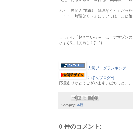
ん～、勝間入門編は「無理なく～」だったかも(
・・・「無理なく～」については、また後
しっかし「起きている～」は、アマゾンの
さすが注目度高し！(^_^)
人気ブログランキング
にほんブログ村
応援ありがとうございます。ぽちっと。。。m
Category:
本棚
0 件のコメント: