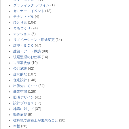
グラフィック･デザイン
(1)
セミナー・イベント
(18)
テナントビル
(4)
ひとり言
(104)
まちづくり
(24)
マンション
(5)
リノベーション・用途変更
(14)
環境・ＥＣＯ
(47)
建築・アート探訪
(99)
現場監理のお仕事
(14)
古民家改修
(10)
公共施設
(42)
趣味的な
(107)
住宅設計
(146)
出張先にて････
(24)
商業空間
(129)
照明デザイン
(41)
設計プロセス
(17)
地震に対して
(37)
動物病院
(9)
被災地で建築士が出来ること
(30)
本棚
(28)