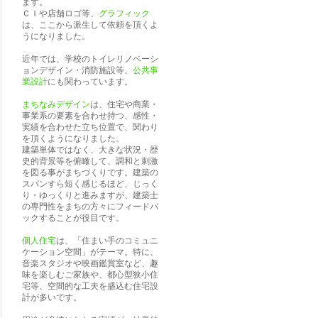
ます。
ＣＩや店舗ロゴ等、
グラフィック
は、ここから派生して依頼を頂くよ
うになりました。
近年では、学校のトイレリノベーシ
ョンデザイン・消防施設等、
公共事
業設計
にも関わっています。
まちなみデザイン
は、住宅や商業・
事業系の要素を合わせ持つ、感性・
実績を合わせた立ち位置で、関わり
を頂くようになりました。
建築単体ではなく、大きな状況・歴
史的背景等を俯瞰して、調和と刺激
を図る事がまちづくりです。建築の
スパンすら短く感じるほど、じっく
り・ゆっくりと進みますが、建築士
の専門性をまちの方々にフィードバ
ックすることが役目です。
個人住宅
は、「住まい手のコミュニ
ケーション空間」がテーマ。特に、
音楽スタジオや映画鑑賞室など、趣
味を楽しむご家族や、都心型狭小住
宅等、空間的な工夫を盛込む住宅設
計が多いです。