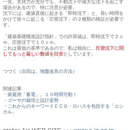
一見、支持力が充分でも、不動沈下や過大な沈下を起こす
場合があるので、特に注意が必要。
沈下には、建築直後に起きる「即時沈下」と、長い時間を
かけて徐々に起こる「圧密沈下」の２種類の検証が必要で
す。
「建築基礎構造設計指針」での許容値は、即時沈下で２ｃ
ｍ、圧密沈下で１０ｃｍ。
これは最低の基準であるので、私は独自に、
圧密沈下に関
してもっと厳しい数値を目安
としています。
つづく（次回は、地盤改良の方法）
関連記事
・
家庭用「蓄電」。１０時間可動！
・
ゴーヤの栽培と設計姿勢
・
これからのキーワードＥＣＯ・ロハスを包括する「エシ
カル」