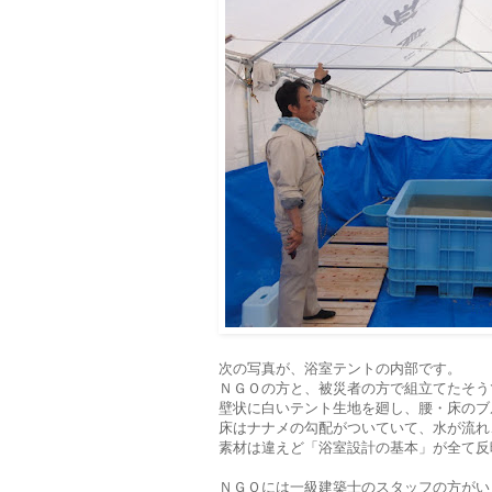
次の写真が、浴室テントの内部です。
ＮＧＯの方と、被災者の方で組立てたそう
壁状に白いテント生地を廻し、腰・床のブ
床はナナメの勾配がついていて、水が流れ
素材は違えど「浴室設計の基本」が全て反
ＮＧＯには一級建築士のスタッフの方がい