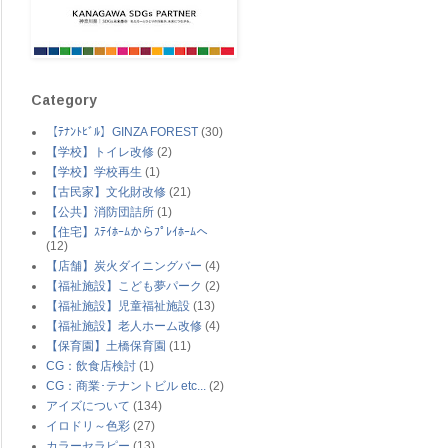
Category
【ﾃﾅﾝﾄﾋﾞﾙ】GINZA FOREST
(30)
【学校】トイレ改修
(2)
【学校】学校再生
(1)
【古民家】文化財改修
(21)
【公共】消防団詰所
(1)
【住宅】ｽﾃｲﾎｰﾑからﾌﾟﾚｲﾎｰﾑへ
(12)
【店舗】炭火ダイニングバー
(4)
【福祉施設】こども夢パーク
(2)
【福祉施設】児童福祉施設
(13)
【福祉施設】老人ホーム改修
(4)
【保育園】土橋保育園
(11)
CG：飲食店検討
(1)
CG：商業･テナントビル etc...
(2)
アイズについて
(134)
イロドリ～色彩
(27)
カラーセラピー
(13)