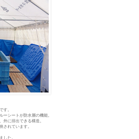
です。
ルーシートが防水層の機能。
、外に排出できる構造。
映されています。
ました。