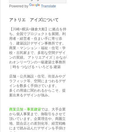
Powered by
Translate
アトリエ アイズについて
【川崎×横浜×鎌倉大船】に拠点を持
ち、全国でプロジェクトを展開。利
用者・経営者・住まい手に寄り添
う、建築設計デザイン事務所です。
商業・マンション・福祉・住宅・学
校・古民家まで、多彩な空間デザイ
ンの実績。 アトリエアイズ｜かなが
わオンリーワンの一級建築士事務所
｜時を つなげる × いろどる 建築
店舗・公共施設・住宅、街並みやグ
ラフィック等、空間にまつわるデザ
インを数多く手掛けています。
多くの用途に関われるからこそ、提
案出来るデザインが強み。
商業店舗・事業建築
では、大手企業
から個人事業まで、御取引をさせて
頂いています。企業理念や、商圏立
地、競合店との差別化等、経営戦略
にまで踏み込んだデザインを手掛け