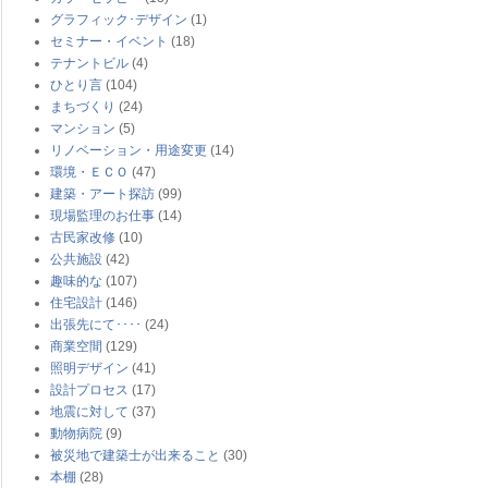
グラフィック･デザイン
(1)
セミナー・イベント
(18)
テナントビル
(4)
ひとり言
(104)
まちづくり
(24)
マンション
(5)
リノベーション・用途変更
(14)
環境・ＥＣＯ
(47)
建築・アート探訪
(99)
現場監理のお仕事
(14)
古民家改修
(10)
公共施設
(42)
趣味的な
(107)
住宅設計
(146)
出張先にて････
(24)
商業空間
(129)
照明デザイン
(41)
設計プロセス
(17)
地震に対して
(37)
動物病院
(9)
被災地で建築士が出来ること
(30)
本棚
(28)