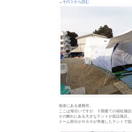
→その１から読む
漁港にある避難所。
ここは海沿いですが、５階建ての福祉施設
その離れにある大きなテントが仮設風呂。
ドーム部分がＮＧＯが準備したテントで脱