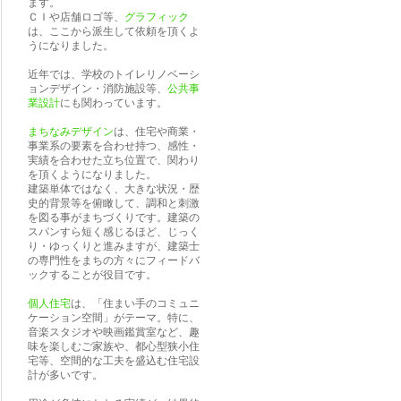
ます。
ＣＩや店舗ロゴ等、
グラフィック
は、ここから派生して依頼を頂くよ
うになりました。
近年では、学校のトイレリノベーシ
ョンデザイン・消防施設等、
公共事
業設計
にも関わっています。
まちなみデザイン
は、住宅や商業・
事業系の要素を合わせ持つ、感性・
実績を合わせた立ち位置で、関わり
を頂くようになりました。
建築単体ではなく、大きな状況・歴
史的背景等を俯瞰して、調和と刺激
を図る事がまちづくりです。建築の
スパンすら短く感じるほど、じっく
り・ゆっくりと進みますが、建築士
の専門性をまちの方々にフィードバ
ックすることが役目です。
個人住宅
は、「住まい手のコミュニ
ケーション空間」がテーマ。特に、
音楽スタジオや映画鑑賞室など、趣
味を楽しむご家族や、都心型狭小住
宅等、空間的な工夫を盛込む住宅設
計が多いです。