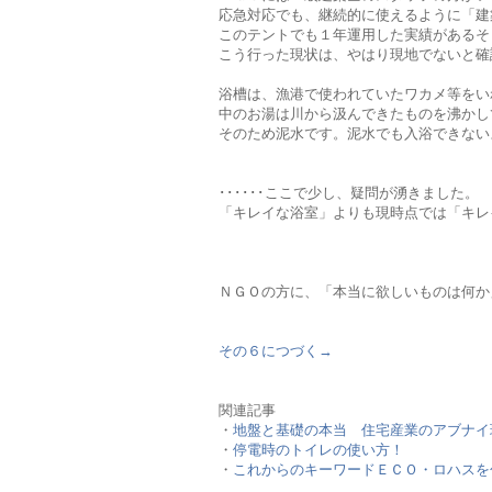
応急対応でも、継続的に使えるように「建
このテントでも１年運用した実績があるそ
こう行った現状は、やはり現地でないと確
浴槽は、漁港で使われていたワカメ等をい
中のお湯は川から汲んできたものを沸かし
そのため泥水です。泥水でも入浴できないよ
･･････ここで少し、疑問が湧きました。
「キレイな浴室」よりも現時点では「キレ
ＮＧＯの方に、「本当に欲しいものは何か
その６につづく→
関連記事
・
地盤と基礎の本当 住宅産業のアブナイ
・
停電時のトイレの使い方！
・
これからのキーワードＥＣＯ・ロハスを