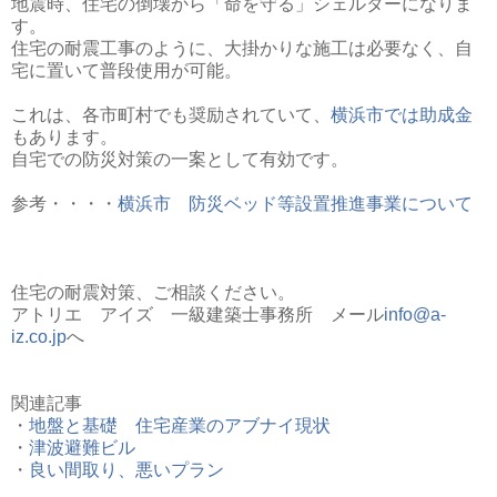
地震時、住宅の倒壊から「命を守る」シェルターになりま
す。
住宅の耐震工事のように、大掛かりな施工は必要なく、自
宅に置いて普段使用が可能。
これは、各市町村でも奨励されていて、
横浜市では助成金
もあります。
自宅での防災対策の一案として有効です。
参考・・・・
横浜市 防災ベッド等設置推進事業について
住宅の耐震対策、ご相談ください。
アトリエ アイズ 一級建築士事務所 メール
info@a-
iz.co.jp
へ
関連記事
・
地盤と基礎 住宅産業のアブナイ現状
・
津波避難ビル
・
良い間取り、悪いプラン