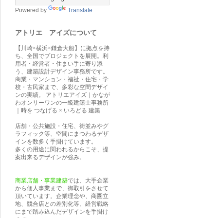
Powered by
Translate
アトリエ アイズについて
【川崎×横浜×鎌倉大船】に拠点を持
ち、全国でプロジェクトを展開。利
用者・経営者・住まい手に寄り添
う、建築設計デザイン事務所です。
商業・マンション・福祉・住宅・学
校・古民家まで、多彩な空間デザイ
ンの実績。 アトリエアイズ｜かなが
わオンリーワンの一級建築士事務所
｜時を つなげる × いろどる 建築
店舗・公共施設・住宅、街並みやグ
ラフィック等、空間にまつわるデザ
インを数多く手掛けています。
多くの用途に関われるからこそ、提
案出来るデザインが強み。
商業店舗・事業建築
では、大手企業
から個人事業まで、御取引をさせて
頂いています。企業理念や、商圏立
地、競合店との差別化等、経営戦略
にまで踏み込んだデザインを手掛け