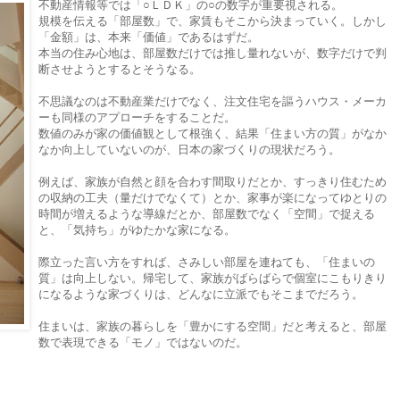
不動産情報等では「○ＬＤＫ」の○の数字が重要視される。
規模を伝える「部屋数」で、家賃もそこから決まっていく。しかし
「金額」は、本来「価値」であるはずだ。
本当の住み心地は、部屋数だけでは推し量れないが、数字だけで判
断させようとするとそうなる。
不思議なのは不動産業だけでなく、注文住宅を謳うハウス・メーカ
ーも同様のアプローチをすることだ。
数値のみが家の価値観として根強く、結果「住まい方の質」がなか
なか向上していないのが、日本の家づくりの現状だろう。
例えば、家族が自然と顔を合わす間取りだとか、すっきり住むため
の収納の工夫（量だけでなくて）とか、家事が楽になってゆとりの
時間が増えるような導線だとか、部屋数でなく「空間」で捉える
と、「気持ち」がゆたかな家になる。
際立った言い方をすれば、さみしい部屋を連ねても、「住まいの
質」は向上しない。帰宅して、家族がばらばらで個室にこもりきり
になるような家づくりは、どんなに立派でもそこまでだろう。
住まいは、家族の暮らしを「豊かにする空間」だと考えると、部屋
数で表現できる「モノ」ではないのだ。