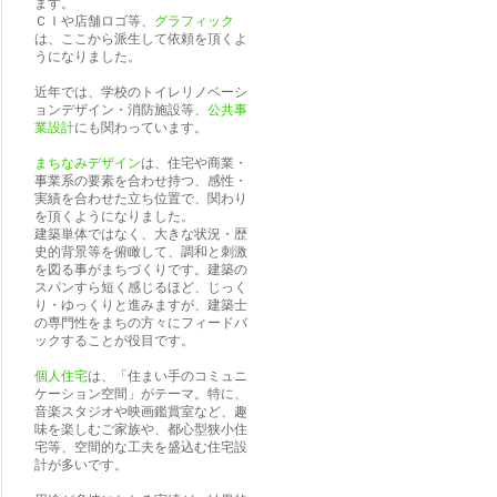
ます。
ＣＩや店舗ロゴ等、
グラフィック
は、ここから派生して依頼を頂くよ
うになりました。
近年では、学校のトイレリノベーシ
ョンデザイン・消防施設等、
公共事
業設計
にも関わっています。
まちなみデザイン
は、住宅や商業・
事業系の要素を合わせ持つ、感性・
実績を合わせた立ち位置で、関わり
を頂くようになりました。
建築単体ではなく、大きな状況・歴
史的背景等を俯瞰して、調和と刺激
を図る事がまちづくりです。建築の
スパンすら短く感じるほど、じっく
り・ゆっくりと進みますが、建築士
の専門性をまちの方々にフィードバ
ックすることが役目です。
個人住宅
は、「住まい手のコミュニ
ケーション空間」がテーマ。特に、
音楽スタジオや映画鑑賞室など、趣
味を楽しむご家族や、都心型狭小住
宅等、空間的な工夫を盛込む住宅設
計が多いです。