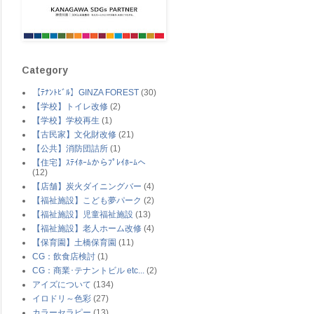
Category
【ﾃﾅﾝﾄﾋﾞﾙ】GINZA FOREST
(30)
【学校】トイレ改修
(2)
【学校】学校再生
(1)
【古民家】文化財改修
(21)
【公共】消防団詰所
(1)
【住宅】ｽﾃｲﾎｰﾑからﾌﾟﾚｲﾎｰﾑへ
(12)
【店舗】炭火ダイニングバー
(4)
【福祉施設】こども夢パーク
(2)
【福祉施設】児童福祉施設
(13)
【福祉施設】老人ホーム改修
(4)
【保育園】土橋保育園
(11)
CG：飲食店検討
(1)
CG：商業･テナントビル etc...
(2)
アイズについて
(134)
イロドリ～色彩
(27)
カラーセラピー
(13)