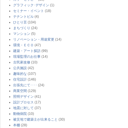
グラフィック･デザイン
(1)
セミナー・イベント
(18)
テナントビル
(4)
ひとり言
(104)
まちづくり
(24)
マンション
(5)
リノベーション・用途変更
(14)
環境・ＥＣＯ
(47)
建築・アート探訪
(99)
現場監理のお仕事
(14)
古民家改修
(10)
公共施設
(42)
趣味的な
(107)
住宅設計
(146)
出張先にて････
(24)
商業空間
(129)
照明デザイン
(41)
設計プロセス
(17)
地震に対して
(37)
動物病院
(10)
被災地で建築士が出来ること
(30)
本棚
(28)