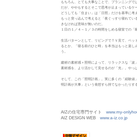
もちろん、とても大事なことで、プランニングで
だが、ややもするとそこで思考が止まっているケ
どうしても「住まい」は「日照」だけを基準に考
もっと突っ込んで考えると「夜ぐっすり寝れてい
きなければ意味が無いのだ。
１日の１／４～１／３の時間をしめる寝室での「
生活パターンとして、リビングでＴＶ見て、ベッ
るとか、「寝る前のひと時」を本当はもっと楽し
う。
建材の素材感＋照明によって、リラックスな「波
素材感を、より活かして見せるのが「光」。やっ
そして、この「照明計画」。実に多くの「経験値
明計画が大事」という発想すら持てなかったりす
AIZの住宅専門サイト
www.my-onlyho
AIZ DESIGN WEB
www.a-iz.co.jp