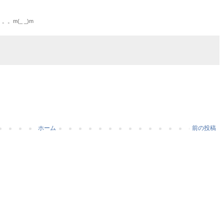
m(_ _)m
ホーム
前の投稿