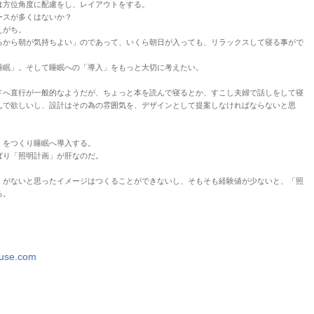
は方位角度に配慮をし、レイアウトをする。
ースが多くはないか？
えがち。
るから朝が気持ちよい」のであって、いくら朝日が入っても、リラックスして寝る事がで
睡眠」。そして睡眠への「導入」をもっと大切に考えたい。
ドへ直行が一般的なようだが、ちょっと本を読んで寝るとか、すこし夫婦で話しをして寝
んで欲しいし、設計はその為の雰囲気を、デザインとして提案しなければならないと思
」をつくり睡眠へ導入する。
ぱり「照明計画」が肝なのだ。
」がないと思ったイメージはつくることができないし、そもそも経験値が少ないと、「照
る。
use.com