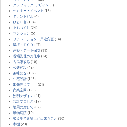
グラフィック･デザイン
(1)
セミナー・イベント
(18)
テナントビル
(4)
ひとり言
(104)
まちづくり
(24)
マンション
(5)
リノベーション・用途変更
(14)
環境・ＥＣＯ
(47)
建築・アート探訪
(99)
現場監理のお仕事
(14)
古民家改修
(10)
公共施設
(42)
趣味的な
(107)
住宅設計
(146)
出張先にて････
(24)
商業空間
(129)
照明デザイン
(41)
設計プロセス
(17)
地震に対して
(37)
動物病院
(10)
被災地で建築士が出来ること
(30)
本棚
(28)