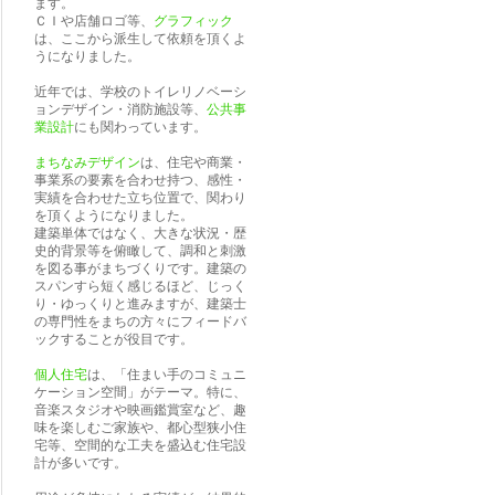
ます。
ＣＩや店舗ロゴ等、
グラフィック
は、ここから派生して依頼を頂くよ
うになりました。
近年では、学校のトイレリノベーシ
ョンデザイン・消防施設等、
公共事
業設計
にも関わっています。
まちなみデザイン
は、住宅や商業・
事業系の要素を合わせ持つ、感性・
実績を合わせた立ち位置で、関わり
を頂くようになりました。
建築単体ではなく、大きな状況・歴
史的背景等を俯瞰して、調和と刺激
を図る事がまちづくりです。建築の
スパンすら短く感じるほど、じっく
り・ゆっくりと進みますが、建築士
の専門性をまちの方々にフィードバ
ックすることが役目です。
個人住宅
は、「住まい手のコミュニ
ケーション空間」がテーマ。特に、
音楽スタジオや映画鑑賞室など、趣
味を楽しむご家族や、都心型狭小住
宅等、空間的な工夫を盛込む住宅設
計が多いです。