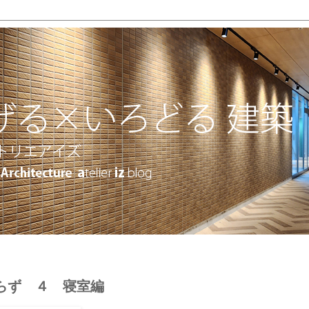
らず ４ 寝室編