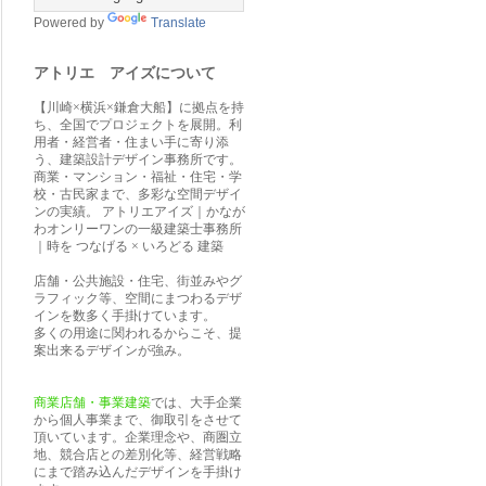
Powered by
Translate
アトリエ アイズについて
【川崎×横浜×鎌倉大船】に拠点を持
ち、全国でプロジェクトを展開。利
用者・経営者・住まい手に寄り添
う、建築設計デザイン事務所です。
商業・マンション・福祉・住宅・学
校・古民家まで、多彩な空間デザイ
ンの実績。 アトリエアイズ｜かなが
わオンリーワンの一級建築士事務所
｜時を つなげる × いろどる 建築
店舗・公共施設・住宅、街並みやグ
ラフィック等、空間にまつわるデザ
インを数多く手掛けています。
多くの用途に関われるからこそ、提
案出来るデザインが強み。
商業店舗・事業建築
では、大手企業
から個人事業まで、御取引をさせて
頂いています。企業理念や、商圏立
地、競合店との差別化等、経営戦略
にまで踏み込んだデザインを手掛け