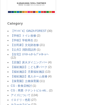
Category
【ﾃﾅﾝﾄﾋﾞﾙ】GINZA FOREST
(30)
【学校】トイレ改修
(2)
【学校】学校再生
(1)
【古民家】文化財改修
(21)
【公共】消防団詰所
(1)
【住宅】ｽﾃｲﾎｰﾑからﾌﾟﾚｲﾎｰﾑへ
(12)
【店舗】炭火ダイニングバー
(4)
【福祉施設】こども夢パーク
(2)
【福祉施設】児童福祉施設
(13)
【福祉施設】老人ホーム改修
(4)
【保育園】土橋保育園
(11)
CG：飲食店検討
(1)
CG：商業･テナントビル etc...
(2)
アイズについて
(134)
イロドリ～色彩
(27)
カラーセラピー
(13)