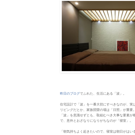
昨日のブログ
でふれた、生活にある「波」。
住宅設計で「波」を一番大切にすべきなのが、実
リビングだとか、家族団欒の場は「日照」が重要
「波」を意識せずとも、取組むべき大事な要素が
で、意外とおざなりになりがちなのが「寝室」。
「朝気持ちよく起きたいので、寝室は朝日がはい