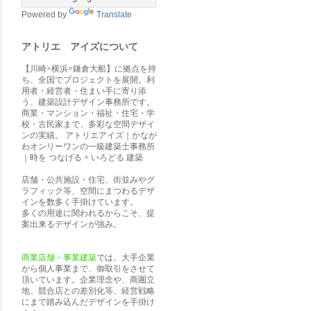
Powered by
Translate
アトリエ アイズについて
【川崎×横浜×鎌倉大船】に拠点を持
ち、全国でプロジェクトを展開。利
用者・経営者・住まい手に寄り添
う、建築設計デザイン事務所です。
商業・マンション・福祉・住宅・学
校・古民家まで、多彩な空間デザイ
ンの実績。 アトリエアイズ｜かなが
わオンリーワンの一級建築士事務所
｜時を つなげる × いろどる 建築
店舗・公共施設・住宅、街並みやグ
ラフィック等、空間にまつわるデザ
インを数多く手掛けています。
多くの用途に関われるからこそ、提
案出来るデザインが強み。
商業店舗・事業建築
では、大手企業
から個人事業まで、御取引をさせて
頂いています。企業理念や、商圏立
地、競合店との差別化等、経営戦略
にまで踏み込んだデザインを手掛け