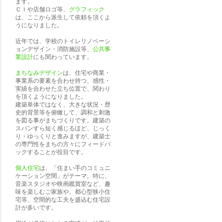
ます。
ＣＩや店舗ロゴ等、
グラフィック
は、ここから派生して依頼を頂くよ
うになりました。
近年では、学校のトイレリノベーシ
ョンデザイン・消防施設等、
公共事
業設計
にも関わっています。
まちなみデザイン
は、住宅や商業・
事業系の要素を合わせ持つ、感性・
実績を合わせた立ち位置で、関わり
を頂くようになりました。
建築単体ではなく、大きな状況・歴
史的背景等を俯瞰して、調和と刺激
を図る事がまちづくりです。建築の
スパンすら短く感じるほど、じっく
り・ゆっくりと進みますが、建築士
の専門性をまちの方々にフィードバ
ックすることが役目です。
個人住宅
は、「住まい手のコミュニ
ケーション空間」がテーマ。特に、
音楽スタジオや映画鑑賞室など、趣
味を楽しむご家族や、都心型狭小住
宅等、空間的な工夫を盛込む住宅設
計が多いです。