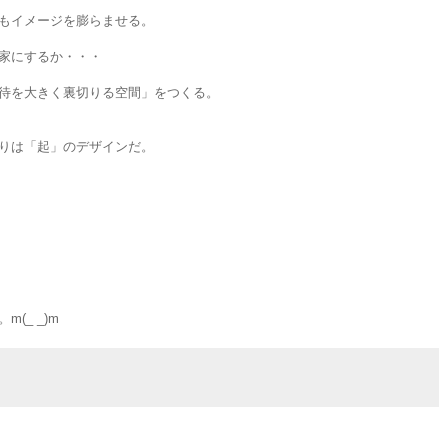
もイメージを膨らませる。
家にするか・・・
待を大きく裏切りる空間」をつくる。
りは「起」のデザインだ。
(_ _)m