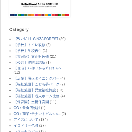
Category
【ﾃﾅﾝﾄﾋﾞﾙ】GINZA FOREST
(30)
【学校】トイレ改修
(2)
【学校】学校再生
(1)
【古民家】文化財改修
(21)
【公共】消防団詰所
(1)
【住宅】ｽﾃｲﾎｰﾑからﾌﾟﾚｲﾎｰﾑへ
(12)
【店舗】炭火ダイニングバー
(4)
【福祉施設】こども夢パーク
(2)
【福祉施設】児童福祉施設
(13)
【福祉施設】老人ホーム改修
(4)
【保育園】土橋保育園
(11)
CG：飲食店検討
(1)
CG：商業･テナントビル etc...
(2)
アイズについて
(134)
イロドリ～色彩
(27)
カラーセラピー
(13)