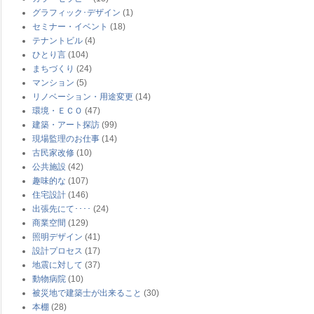
グラフィック･デザイン
(1)
セミナー・イベント
(18)
テナントビル
(4)
ひとり言
(104)
まちづくり
(24)
マンション
(5)
リノベーション・用途変更
(14)
環境・ＥＣＯ
(47)
建築・アート探訪
(99)
現場監理のお仕事
(14)
古民家改修
(10)
公共施設
(42)
趣味的な
(107)
住宅設計
(146)
出張先にて････
(24)
商業空間
(129)
照明デザイン
(41)
設計プロセス
(17)
地震に対して
(37)
動物病院
(10)
被災地で建築士が出来ること
(30)
本棚
(28)