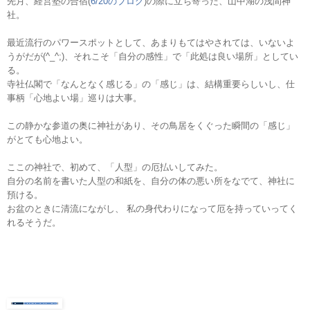
先月、経営塾の合宿(
6/20のブログ
)の際に立ち寄った、山中湖の浅間神
社。
最近流行のパワースポットとして、あまりもてはやされては、いないよ
うがだが(^_^;)、
それこそ「自分の感性」で「此処は良い場所」としてい
る。
寺社仏閣で「なんとなく感じる」の「感じ」は、結構重要らしいし、仕
事柄「心地よい場」巡りは大事。
この静かな参道の奥に神社があり、その鳥居をくぐった瞬間の「感じ」
がとても心地よい。
ここの神社で、初めて、「人型」の厄払いしてみた。
自分の名前を書いた人型の和紙を、自分の体の悪い所をなでて、神社に
預ける。
お盆のときに清流にながし、 私の身代わりになって厄を持っていってく
れるそうだ。